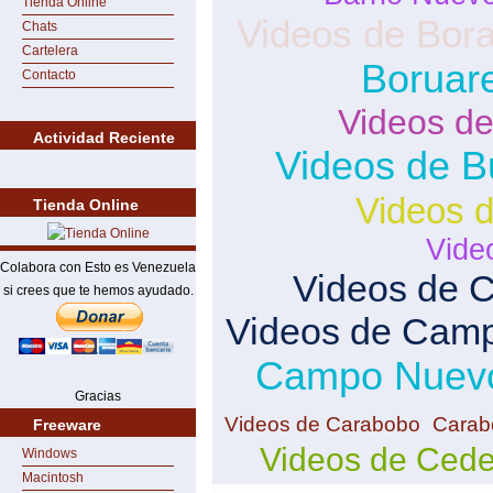
Tienda Online
Videos de Bor
Chats
Cartelera
Boruar
Contacto
Videos de
Actividad Reciente
Videos de B
Videos 
Tienda Online
Vide
Colabora con Esto es Venezuela
Videos de 
si crees que te hemos ayudado.
Videos de Camp
Campo Nuev
Gracias
Videos de Carabobo
Carab
Freeware
Videos de Ced
Windows
Macintosh