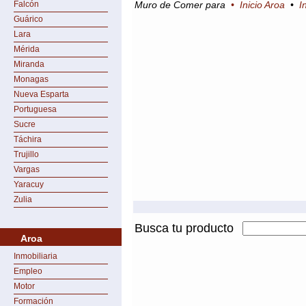
Falcón
Muro de Comer para
•
Inicio Aroa
•
I
Guárico
Lara
Mérida
Miranda
Monagas
Nueva Esparta
Portuguesa
Sucre
Táchira
Trujillo
Vargas
Yaracuy
Zulia
Busca tu producto
Aroa
Inmobiliaria
Empleo
Motor
Formación