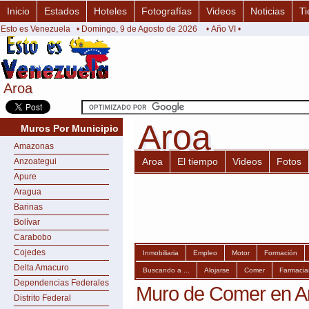
Inicio
Estados
Hoteles
Fotografías
Videos
Noticias
Ti
Esto es Venezuela
• Domingo, 9 de Agosto de 2026
• Año VI •
Aroa
Aroa
Aroa
Aroa
Muros Por Municipio
Amazonas
Aroa
El tiempo
Videos
Fotos
Anzoategui
Apure
Aragua
Barinas
Bolívar
Carabobo
Cojedes
Inmobiliaria
Empleo
Motor
Formación
Delta Amacuro
Buscando a ...
Alojarse
Comer
Farmacia
Dependencias Federales
Muro de Comer en A
Distrito Federal