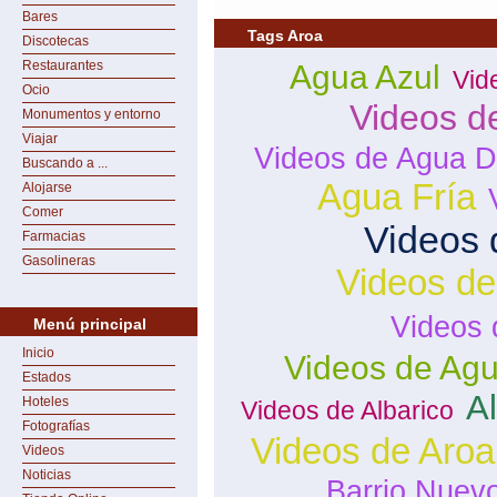
Bares
Tags Aroa
Discotecas
Restaurantes
Agua Azul
Vid
Ocio
Videos d
Monumentos y entorno
Viajar
Videos de Agua D
Buscando a ...
Agua Fría
Alojarse
Comer
Videos 
Farmacias
Gasolineras
Videos d
Videos 
Menú principal
Inicio
Videos de Agu
Estados
Al
Hoteles
Videos de Albarico
Fotografías
Videos de Aroa
Videos
Noticias
Barrio Nuev