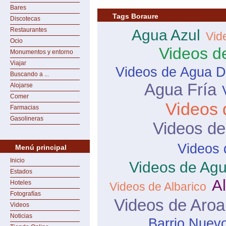
Bares
Tags Boraure
Discotecas
Restaurantes
Agua Azul
Vid
Ocio
Videos d
Monumentos y entorno
Viajar
Videos de Agua D
Buscando a ...
Agua Fría
Alojarse
Comer
Videos 
Farmacias
Gasolineras
Videos d
Videos 
Menú principal
Inicio
Videos de Agu
Estados
Al
Hoteles
Videos de Albarico
Fotografías
Videos de Aroa
Videos
Noticias
Barrio Nuev