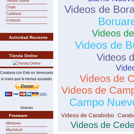
Tienda Online
Videos de Bor
Chats
Cartelera
Boruar
Contacto
Videos de
Actividad Reciente
Videos de B
Videos 
Tienda Online
Vide
Colabora con Esto es Venezuela
Videos de 
si crees que te hemos ayudado.
Videos de Camp
Campo Nuev
Gracias
Videos de Carabobo
Carab
Freeware
Videos de Ced
Windows
Macintosh