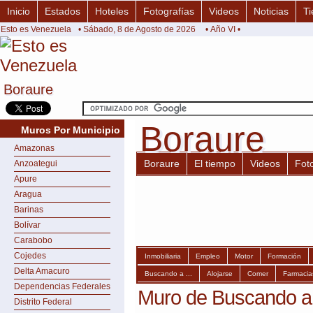
Inicio
Estados
Hoteles
Fotografías
Videos
Noticias
Ti
Esto es Venezuela
• Sábado, 8 de Agosto de 2026
• Año VI •
Boraure
Boraure
Boraure
Boraure
Muros Por Municipio
Amazonas
Boraure
El tiempo
Videos
Fot
Anzoategui
Apure
Aragua
Barinas
Bolívar
Carabobo
Cojedes
Inmobiliaria
Empleo
Motor
Formación
Delta Amacuro
Buscando a ...
Alojarse
Comer
Farmacia
Dependencias Federales
Muro de Buscando a 
Distrito Federal