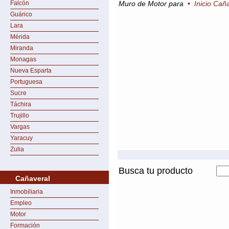
Falcón
Muro de Motor para
•
Inicio Cañ
Guárico
Lara
Mérida
Miranda
Monagas
Nueva Esparta
Portuguesa
Sucre
Táchira
Trujillo
Vargas
Yaracuy
Zulia
Busca tu producto
Cañaveral
Inmobiliaria
Empleo
Motor
Formación