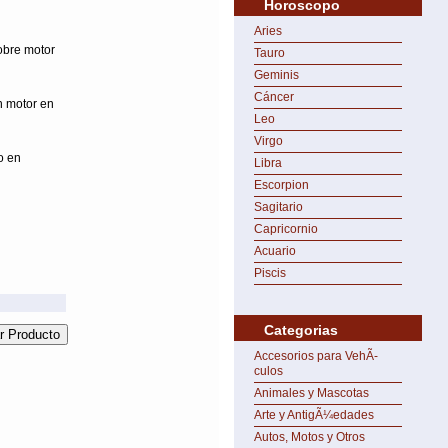
Horoscopo
Aries
obre motor
Tauro
Geminis
Cáncer
n motor en
Leo
Virgo
o en
Libra
Escorpion
Sagitario
Capricornio
Acuario
Piscis
Categorias
Accesorios para VehÃ­
culos
Animales y Mascotas
Arte y AntigÃ¼edades
Autos, Motos y Otros