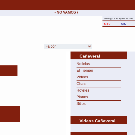
«NO VAMOS A CEDER NUNCA AL CHANTAJE 
Domingo, 9 de Agosto de 2026
MAX
MIN
Cañaveral
Noticias
El Tiempo
Videos
Chats
Hoteles
Planos
Sitios
Videos Cañaveral