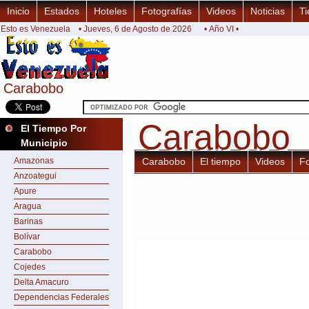
Inicio
Estados
Hoteles
Fotografías
Videos
Noticias
Ti
Esto es Venezuela
• Jueves, 6 de Agosto de 2026
• Año VI •
Carabobo
Carabobo
Carabobo
Carabobo
El Tiempo Por
Municipio
Amazonas
Carabobo
El tiempo
Videos
F
Anzoategui
Apure
Aragua
Barinas
Bolívar
Carabobo
Cojedes
Delta Amacuro
Dependencias Federales