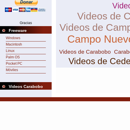
Vide
Videos de 
Gracias
Videos de Camp
Freeware
Campo Nuev
Windows
Macintosh
Videos de Carabobo
Carab
Linux
Palm OS
Videos de Ced
Pocket PC
Móviles
Videos Carabobo