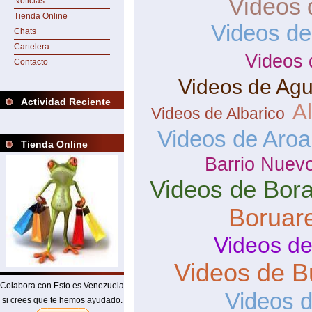
Videos 
Noticias
Tienda Online
Videos d
Chats
Cartelera
Videos 
Contacto
Videos de Agu
Actividad Reciente
Al
Videos de Albarico
Videos de Aroa
Tienda Online
Barrio Nuev
Videos de Bor
Boruar
Videos de
Videos de B
Colabora con Esto es Venezuela
Videos 
si crees que te hemos ayudado.