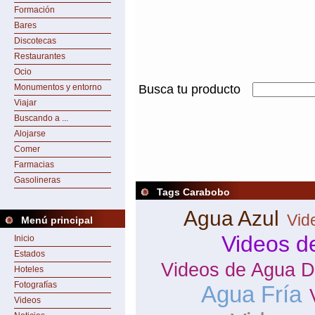
Formación
Bares
Discotecas
Restaurantes
Ocio
Monumentos y entorno
Busca tu producto
Viajar
Buscando a ...
Alojarse
Comer
Farmacias
Gasolineras
Tags Carabobo
Agua Azul
Vid
Menú principal
Videos d
Inicio
Estados
Videos de Agua D
Hoteles
Fotografías
Agua Fría
Videos