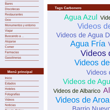
Bares
Tags Carbonero
Discotecas
Restaurantes
Agua Azul
Vid
Ocio
Videos d
Monumentos y entorno
Viajar
Videos de Agua D
Buscando a ...
Agua Fría
Alojarse
Comer
Videos 
Farmacias
Gasolineras
Videos d
Videos 
Menú principal
Inicio
Videos de Agu
Estados
Al
Hoteles
Videos de Albarico
Fotografías
Videos de Aroa
Videos
Noticias
Barrio Nuev