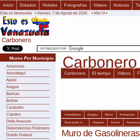
Inicio
Estados
Hoteles
Fotografías
Videos
Noticias
Ti
Esto es Venezuela
• Viernes, 7 de Agosto de 2026
• Año VI •
Carbonero
Carbonero
Carbonero
Carbonero
Muros Por Municipio
Amazonas
Carbonero
El tiempo
Videos
F
Anzoategui
Apure
Aragua
Barinas
Bolívar
Carabobo
Cojedes
Inmobiliaria
Empleo
Motor
Formación
Delta Amacuro
Buscando a ...
Alojarse
Comer
Farmacia
Dependencias Federales
Muro de Gasolineras
Distrito Federal