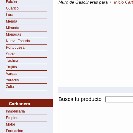
Falcón
Muro de Gasolineras para
•
Inicio Ca
Guárico
Lara
Mérida
Miranda
Monagas
Nueva Esparta
Portuguesa
Sucre
Táchira
Trujillo
Vargas
Yaracuy
Zulia
Busca tu producto
Carbonero
Inmobiliaria
Empleo
Motor
Formación