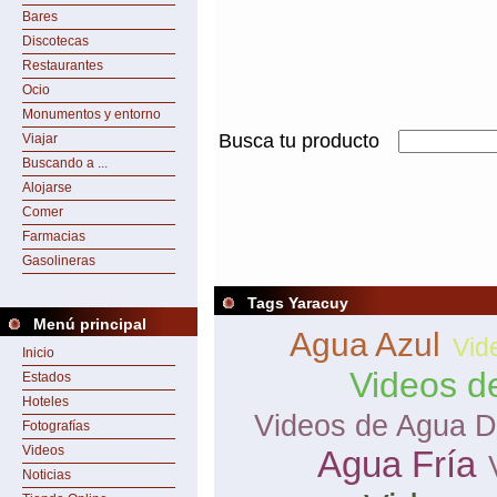
Bares
Discotecas
Restaurantes
Ocio
Monumentos y entorno
Busca tu producto
Viajar
Buscando a ...
Alojarse
Comer
Farmacias
Gasolineras
Tags Yaracuy
Menú principal
Agua Azul
Vid
Inicio
Videos d
Estados
Hoteles
Videos de Agua D
Fotografías
Videos
Agua Fría
Noticias