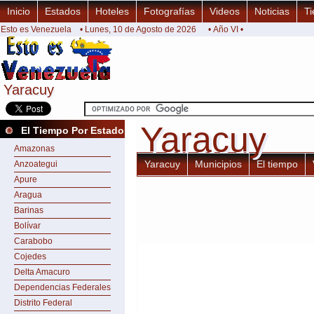
Inicio
Estados
Hoteles
Fotografías
Videos
Noticias
Ti
Esto es Venezuela
• Lunes, 10 de Agosto de 2026
• Año VI •
Yaracuy
Yaracuy
Yaracuy
Yaracuy
El Tiempo Por Estado
Amazonas
Yaracuy
Municipios
El tiempo
Anzoategui
Apure
Aragua
Barinas
Bolívar
Carabobo
Cojedes
Delta Amacuro
Dependencias Federales
Distrito Federal