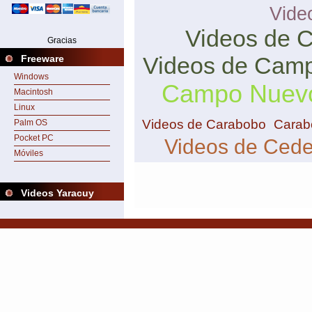
Vide
Videos de 
Gracias
Videos de Camp
Freeware
Windows
Campo Nuev
Macintosh
Linux
Videos de Carabobo
Carab
Palm OS
Pocket PC
Videos de Ced
Móviles
Videos Yaracuy