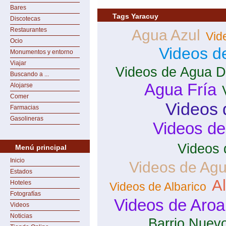
Bares
Tags Yaracuy
Discotecas
Restaurantes
Agua Azul
Vid
Ocio
Videos d
Monumentos y entorno
Viajar
Videos de Agua D
Buscando a ...
Agua Fría
Alojarse
Comer
Videos 
Farmacias
Gasolineras
Videos d
Videos 
Menú principal
Inicio
Videos de Agu
Estados
Al
Hoteles
Videos de Albarico
Fotografías
Videos de Aroa
Videos
Noticias
Barrio Nuev