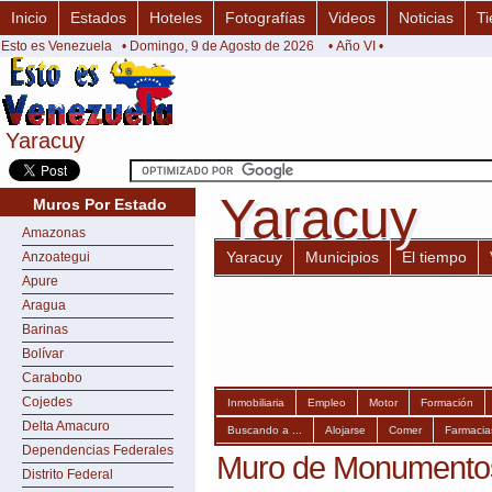
Inicio
Estados
Hoteles
Fotografías
Videos
Noticias
Ti
Esto es Venezuela
• Domingo, 9 de Agosto de 2026
• Año VI •
Yaracuy
Yaracuy
Yaracuy
Yaracuy
Muros Por Estado
Amazonas
Yaracuy
Municipios
El tiempo
Anzoategui
Apure
Aragua
Barinas
Bolívar
Carabobo
Cojedes
Inmobiliaria
Empleo
Motor
Formación
Delta Amacuro
Buscando a ...
Alojarse
Comer
Farmacia
Dependencias Federales
Muro de Monumentos
Distrito Federal