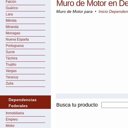
Muro de Motor en D
Falcón
Guárico
Muro de Motor para
•
Inicio Dependen
Lara
Mérida
Miranda
Monagas
Nueva Esparta
Portuguesa
Sucre
Táchira
Trujillo
Vargas
Yaracuy
Zulia
Dependencias
Busca tu producto
Federales
Inmobiliaria
Empleo
Motor