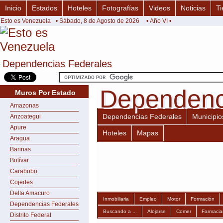
Inicio
Estados
Hoteles
Fotografías
Videos
Noticias
Ti
Esto es Venezuela
• Sábado, 8 de Agosto de 2026
• Año VI •
Dependencias Federales
Dependencias Federales
Dependenc
Dependenc
Muros Por Estado
Amazonas
Dependencias Federales
Municipio
Anzoategui
Apure
Hoteles
Mapas
Aragua
Barinas
Bolívar
Carabobo
Cojedes
Delta Amacuro
Inmobiliaria
Empleo
Motor
Formación
Dependencias Federales
Buscando a ...
Alojarse
Comer
Farmacia
Distrito Federal