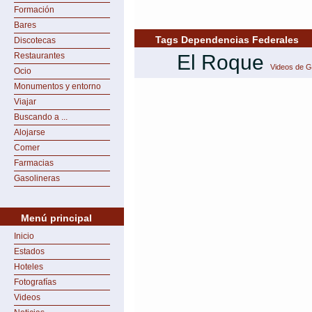
Formación
Bares
Tags Dependencias Federales
Discotecas
Restaurantes
El Roque
Videos de 
Ocio
Monumentos y entorno
Viajar
Buscando a ...
Alojarse
Comer
Farmacias
Gasolineras
Menú principal
Inicio
Estados
Hoteles
Fotografías
Videos