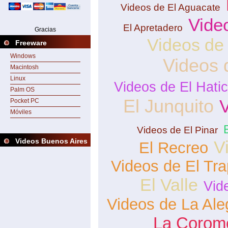
Videos de El Aguacate
Vide
El Apretadero
Gracias
Videos de
Freeware
Windows
Videos 
Macintosh
Linux
Videos de El Hati
Palm OS
El Junquito
V
Pocket PC
Móviles
Videos de El Pinar
Videos Buenos Aires
V
El Recreo
Videos de El Tra
El Valle
Vid
Videos de La Ale
La Corom