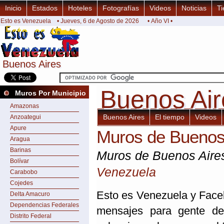
Inicio
Estados
Hoteles
Fotografías
Videos
Noticias
Ti
Esto es Venezuela
• Jueves, 6 de Agosto de 2026
• Año VI •
Buenos Aires
Buenos Aires
Buenos Air
Buenos Ai
Muros Por Municipio
Amazonas
Buenos Aires
El tiempo
Videos
Anzoategui
Apure
Muros de Buenos
Aragua
Barinas
Muros de Buenos Air
Bolívar
Venezuela
Carabobo
Cojedes
Esto es Venezuela y Faceb
Delta Amacuro
Dependencias Federales
mensajes para gente de 
Distrito Federal