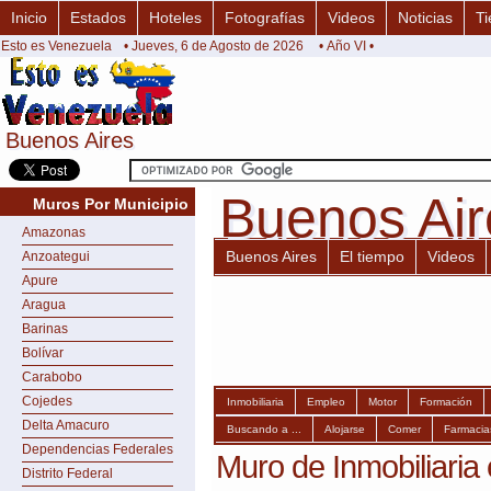
Inicio
Estados
Hoteles
Fotografías
Videos
Noticias
Ti
Esto es Venezuela
• Jueves, 6 de Agosto de 2026
• Año VI •
Buenos Aires
Buenos Aires
Buenos Air
Buenos Ai
Muros Por Municipio
Amazonas
Buenos Aires
El tiempo
Videos
Anzoategui
Apure
Aragua
Barinas
Bolívar
Carabobo
Cojedes
Inmobiliaria
Empleo
Motor
Formación
Delta Amacuro
Buscando a ...
Alojarse
Comer
Farmacia
Dependencias Federales
Muro de Inmobiliaria
Distrito Federal