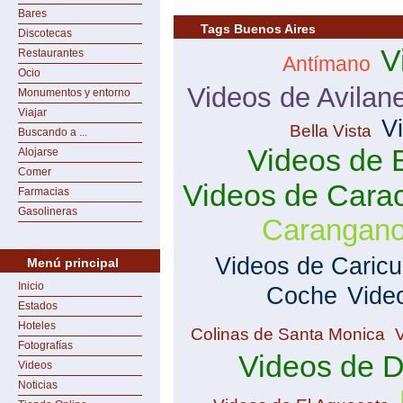
Bares
Tags Buenos Aires
Discotecas
V
Restaurantes
Antímano
Ocio
Videos de Avilan
Monumentos y entorno
Viajar
V
Bella Vista
Buscando a ...
Videos de 
Alojarse
Comer
Videos de Cara
Farmacias
Gasolineras
Carangan
Videos de Caric
Menú principal
Inicio
Coche
Vide
Estados
Hoteles
Colinas de Santa Monica
Fotografías
Videos de 
Videos
Noticias