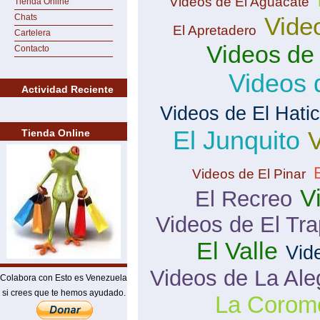
Videos de El Aguacate
Tienda Online
Chats
Vide
El Apretadero
Cartelera
Videos de
Contacto
Videos 
Actividad Reciente
Videos de El Hati
El Junquito
V
Tienda Online
Videos de El Pinar
V
El Recreo
Videos de El Tra
El Valle
Vid
Videos de La Ale
Colabora con Esto es Venezuela
si crees que te hemos ayudado.
La Corom