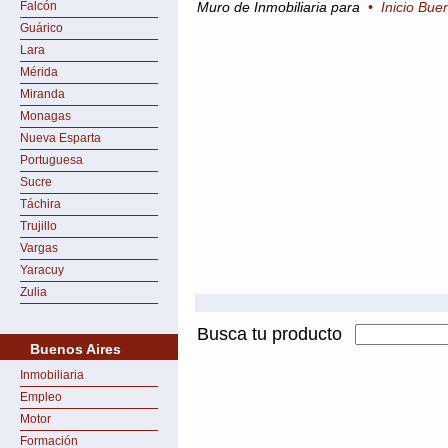
Falcón
Muro de Inmobiliaria para
•
Inicio Bue
Guárico
Lara
Mérida
Miranda
Monagas
Nueva Esparta
Portuguesa
Sucre
Táchira
Trujillo
Vargas
Yaracuy
Zulia
Busca tu producto
Buenos Aires
Inmobiliaria
Empleo
Motor
Formación