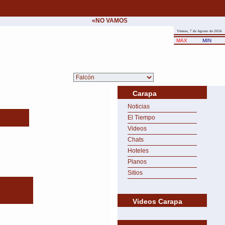
«NO VAMOS A CEDER NUNCA AL CHANTAJE 
Viernes, 7 de Agosto de 2026
MAX
MIN
Carapa
Noticias
El Tiempo
Videos
Chats
Hoteles
Planos
Sitios
Videos Carapa