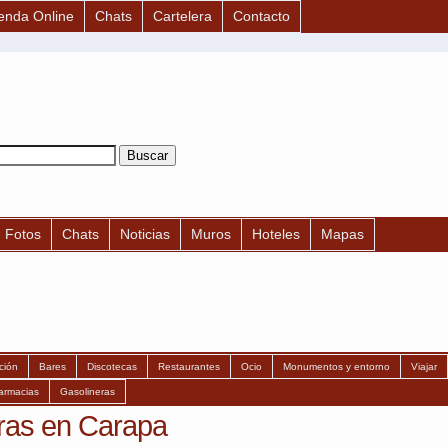
enda Online
Chats
Cartelera
Contacto
Fotos
Chats
Noticias
Muros
Hoteles
Mapas
ción
Bares
Discotecas
Restaurantes
Ocio
Monumentos y entorno
Viajar
armacias
Gasolineras
ras en Carapa