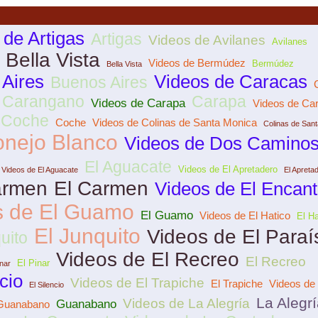
 de Artigas
Artigas
Videos de Avilanes
Avilanes
 Bella Vista
Videos de Bermúdez
Bermúdez
Bella Vista
Aires
Videos de Caracas
Buenos Aires
Carangano
Carapa
Videos de Carapa
Videos de Car
 Coche
Coche
Videos de Colinas de Santa Monica
Colinas de San
nejo Blanco
Videos de Dos Camino
El Aguacate
Videos de El Apretadero
Videos de El Aguacate
El Apreta
armen
El Carmen
Videos de El Encan
s de El Guamo
El Guamo
Videos de El Hatico
El Ha
El Junquito
Videos de El Paraí
uito
Videos de El Recreo
El Recreo
El Pinar
inar
cio
Videos de El Trapiche
El Trapiche
Videos de 
El Silencio
La Alegrí
Videos de La Alegría
Guanabano
 Guanabano