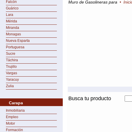
Falcón
Muro de Gasolineras para
•
Inic
Guárico
Lara
Mérida
Miranda
Monagas
Nueva Esparta
Portuguesa
Sucre
Táchira
Trujillo
Vargas
Yaracuy
Zulia
Busca tu producto
Carapa
Inmobiliaria
Empleo
Motor
Formación