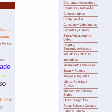
CÃ¡maras y Accesorios
Celulares y TelefonÃ­a
Coleccionables
ComputaciÃ³n
Consolas y Videojuegos
Caracas
Deportes y Fitness
ElectrÃ³nica, Audio y
icuao
Video
ta Monica
Hogar y
s
ElectrodomÃ©sticos
Industrias y Oficinas
Inmuebles
dero
tado
Instrumentos Musicales
Joyas y Relojes
tico
Juegos y Juguetes
so
Libros, Revistas y
Comics
MÃºsica, PelÃ­culas y
Series
El Valle
Otras CategorÃ­as
a
Ropa, Bolsas y Calzado
Salud y Belleza