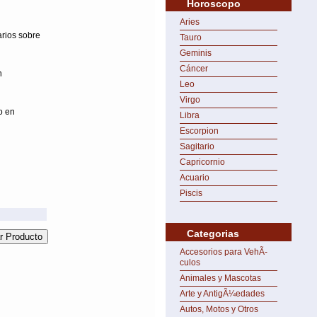
Horoscopo
Aries
arios sobre
Tauro
Geminis
Cáncer
n
Leo
Virgo
o en
Libra
Escorpion
Sagitario
Capricornio
Acuario
Piscis
Categorias
Accesorios para VehÃ­
culos
Animales y Mascotas
Arte y AntigÃ¼edades
Autos, Motos y Otros