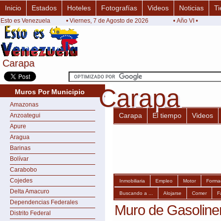
Inicio
Estados
Hoteles
Fotografías
Videos
Noticias
Ti
Esto es Venezuela
• Viernes, 7 de Agosto de 2026
• Año VI •
Carapa
Carapa
Carapa
Carapa
Muros Por Municipio
Amazonas
Carapa
El tiempo
Videos
Anzoategui
Apure
Aragua
Barinas
Bolívar
Carabobo
Cojedes
Inmobiliaria
Empleo
Motor
Forma
Delta Amacuro
Buscando a ...
Alojarse
Comer
F
Dependencias Federales
Muro de Gasoline
Distrito Federal