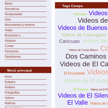
Bares
Tags Carapa
Discotecas
Videos
Antímano
Restaurantes
Videos de
Ocio
Monumentos y entorno
Videos de Buenos 
Viajar
Videos de Carangano
Buscando a ...
Videos de
Caricuao
Alojarse
Comer
Co
Videos de Conejo Blanco
Farmacias
Dos Caminos
Gasolineras
Videos de El C
Video
Menú principal
El Encantado
Inicio
Videos de El Junq
Estados
Hoteles
El Paraíso
Videos de El P
Fotografías
Videos de El Silen
Videos
El Valle
Videos de
Noticias