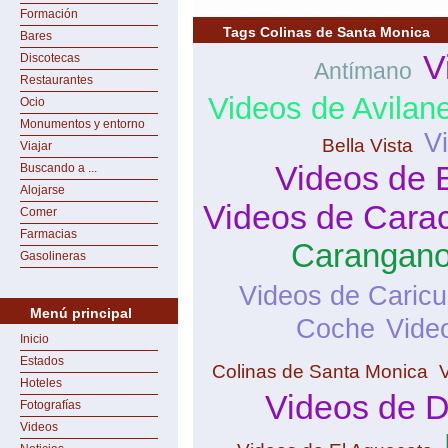
Formación
Tags Colinas de Santa Monica
Bares
V
Discotecas
Antímano
Restaurantes
Videos de Avilan
Ocio
Monumentos y entorno
V
Bella Vista
Viajar
Videos de 
Buscando a ...
Alojarse
Videos de Cara
Comer
Farmacias
Carangan
Gasolineras
Videos de Caric
Menú principal
Coche
Vide
Inicio
Estados
Colinas de Santa Monica
Hoteles
Videos de 
Fotografías
Videos