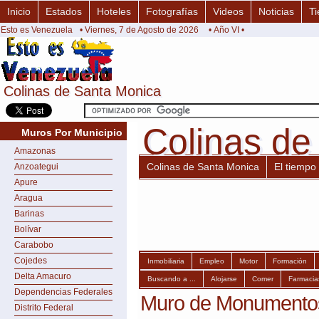
Inicio
Estados
Hoteles
Fotografías
Videos
Noticias
Ti
Esto es Venezuela
• Viernes, 7 de Agosto de 2026
• Año VI •
Colinas de Santa Monica
Colinas de Santa Monica
Colinas de
Colinas de
Muros Por Municipio
Amazonas
Colinas de Santa Monica
El tiempo
Anzoategui
Apure
Aragua
Barinas
Bolívar
Carabobo
Cojedes
Inmobiliaria
Empleo
Motor
Formación
Delta Amacuro
Buscando a ...
Alojarse
Comer
Farmacia
Dependencias Federales
Muro de Monumentos 
Distrito Federal