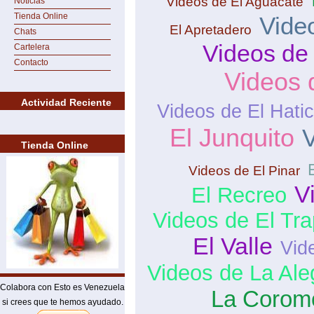
Videos de El Aguacate
Noticias
Tienda Online
Vide
El Apretadero
Chats
Videos de
Cartelera
Contacto
Videos 
Actividad Reciente
Videos de El Hati
El Junquito
V
Tienda Online
Videos de El Pinar
V
El Recreo
Videos de El Tra
El Valle
Vid
Videos de La Ale
Colabora con Esto es Venezuela
La Corom
si crees que te hemos ayudado.