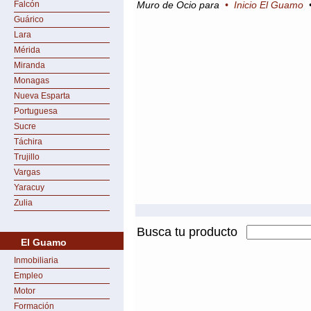
Falcón
Muro de Ocio para
•
Inicio El Guamo
Guárico
Lara
Mérida
Miranda
Monagas
Nueva Esparta
Portuguesa
Sucre
Táchira
Trujillo
Vargas
Yaracuy
Zulia
Busca tu producto
El Guamo
Inmobiliaria
Empleo
Motor
Formación