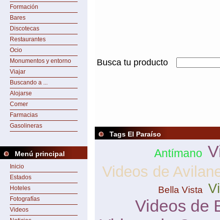
Formación
Bares
Discotecas
Restaurantes
Ocio
Monumentos y entorno
Busca tu producto
Viajar
Buscando a ...
Alojarse
Comer
Farmacias
Gasolineras
Tags El Paraíso
V
Antímano
Menú principal
Inicio
Videos de Avilan
Estados
V
Bella Vista
Hoteles
Fotografías
Videos de 
Videos