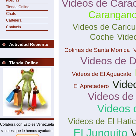
Videos de Cara
Noticias
Tienda Online
Carangan
Chats
Cartelera
Videos de Caric
Contacto
Coche
Vide
Actividad Reciente
Colinas de Santa Monica
Videos de 
Tienda Online
Videos de El Aguacate
Vide
El Apretadero
Videos de
Videos 
Videos de El Hati
Colabora con Esto es Venezuela
El Junquito
V
si crees que te hemos ayudado.