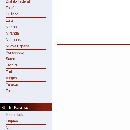
Distrito Federal
Falcón
Guárico
Lara
Mérida
Miranda
Monagas
Nueva Esparta
Portuguesa
Sucre
Táchira
Trujillo
Vargas
Yaracuy
Zulia
El Paraíso
Inmobiliaria
Empleo
Motor