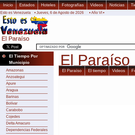
Inicio
Estados
Hoteles
Fotografías
Videos
Noticias
Ti
Esto es Venezuela
• Jueves, 6 de Agosto de 2026
• Año VI •
El Paraíso
El Paraíso
El Paraíso
El Paraíso
El Tiempo Por
Municipio
Amazonas
El Paraíso
El tiempo
Videos
F
Anzoategui
Apure
Aragua
Barinas
Bolívar
Carabobo
Cojedes
Delta Amacuro
Dependencias Federales