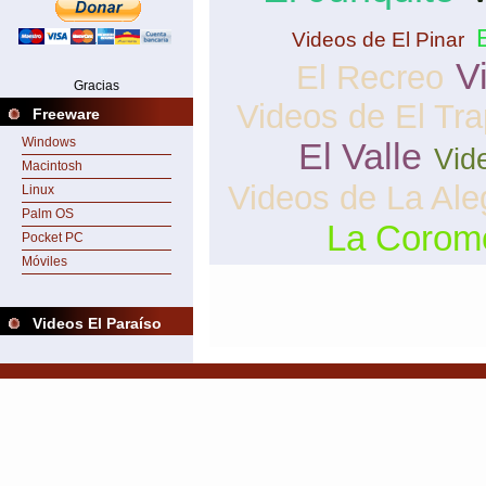
Videos de El Pinar
V
El Recreo
Gracias
Videos de El Tra
Freeware
Windows
El Valle
Vid
Macintosh
Videos de La Ale
Linux
Palm OS
La Corom
Pocket PC
Móviles
Videos El Paraíso