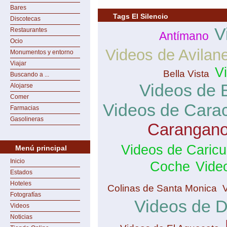
Bares
Tags El Silencio
Discotecas
V
Restaurantes
Antímano
Ocio
Videos de Avilan
Monumentos y entorno
Viajar
V
Bella Vista
Buscando a ...
Videos de 
Alojarse
Comer
Videos de Cara
Farmacias
Gasolineras
Carangan
Videos de Caric
Menú principal
Inicio
Coche
Vide
Estados
Hoteles
Colinas de Santa Monica
Fotografías
Videos de 
Videos
Noticias