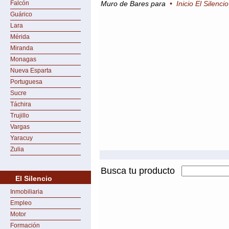
Falcón
Muro de Bares para
•
Inicio El Silencio
Guárico
Lara
Mérida
Miranda
Monagas
Nueva Esparta
Portuguesa
Sucre
Táchira
Trujillo
Vargas
Yaracuy
Zulia
Busca tu producto
El Silencio
Inmobiliaria
Empleo
Motor
Formación