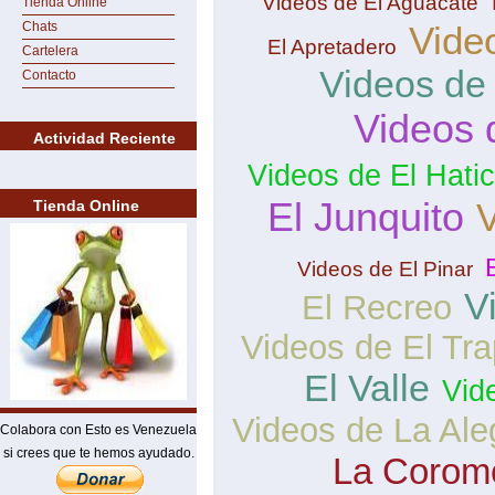
Videos de El Aguacate
Tienda Online
Chats
Vide
El Apretadero
Cartelera
Videos de
Contacto
Videos 
Actividad Reciente
Videos de El Hati
El Junquito
V
Tienda Online
Videos de El Pinar
V
El Recreo
Videos de El Tra
El Valle
Vid
Videos de La Ale
Colabora con Esto es Venezuela
si crees que te hemos ayudado.
La Corom