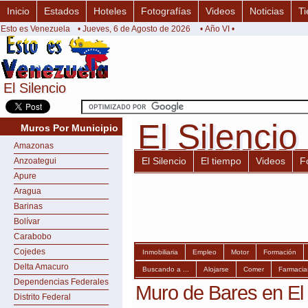
Inicio
Estados
Hoteles
Fotografías
Videos
Noticias
Ti
Esto es Venezuela
• Jueves, 6 de Agosto de 2026
• Año VI •
El Silencio
El Silencio
El Silencio
El Silencio
Muros Por Municipio
Amazonas
El Silencio
El tiempo
Videos
F
Anzoategui
Apure
Aragua
Barinas
Bolívar
Carabobo
Cojedes
Inmobiliaria
Empleo
Motor
Formación
Delta Amacuro
Buscando a ...
Alojarse
Comer
Farmacia
Dependencias Federales
Muro de Bares en El 
Distrito Federal