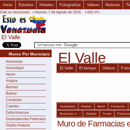
Inicio
Estados
Hoteles
Fotografías
Videos
Noticias
Ti
Esto es Venezuela
• Viernes, 7 de Agosto de 2026
• Año VI •
El Valle
El Valle
El Valle
El Valle
Muros Por Municipio
Amazonas
El Valle
El tiempo
Videos
Foto
Anzoategui
Apure
Aragua
Barinas
Bolívar
Carabobo
Cojedes
Inmobiliaria
Empleo
Motor
Formación
Delta Amacuro
Buscando a ...
Alojarse
Comer
Farmacia
Dependencias Federales
Muro de Farmacias en
Distrito Federal