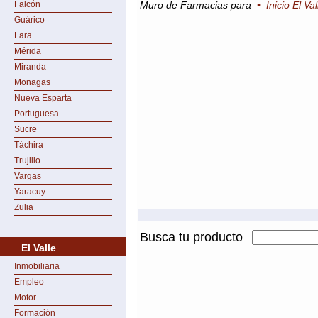
Falcón
Muro de Farmacias para
•
Inicio El Val
Guárico
Lara
Mérida
Miranda
Monagas
Nueva Esparta
Portuguesa
Sucre
Táchira
Trujillo
Vargas
Yaracuy
Zulia
Busca tu producto
El Valle
Inmobiliaria
Empleo
Motor
Formación