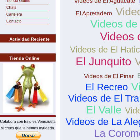
Videos de El Aguacate
Tienda Online
Chats
Vide
El Apretadero
Cartelera
Videos de
Contacto
Videos 
Actividad Reciente
Videos de El Hati
El Junquito
V
Tienda Online
Videos de El Pinar
V
El Recreo
Videos de El Tra
El Valle
Vid
Videos de La Ale
Colabora con Esto es Venezuela
si crees que te hemos ayudado.
La Corom