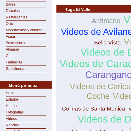
Bares
Tags El Valle
Discotecas
V
Restaurantes
Antímano
Ocio
Videos de Avilan
Monumentos y entorno
Viajar
V
Bella Vista
Buscando a ...
Videos de 
Alojarse
Comer
Videos de Cara
Farmacias
Gasolineras
Carangan
Videos de Caric
Menú principal
Inicio
Coche
Vide
Estados
Hoteles
Colinas de Santa Monica
Fotografías
Videos de 
Videos
Noticias