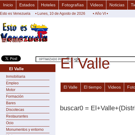
Inicio
Estados
Hoteles
Fotografías
Videos
Noticias
Ti
Esto es Venezuela
• Lunes, 10 de Agosto de 2026
• Año VI •
El Valle
El Valle
El Valle
El Valle
El Valle
Inmobiliaria
Empleo
El Valle
El tiempo
Videos
Fot
Motor
Formación
Bares
buscar0 = El+Valle+(Distr
Discotecas
Restaurantes
Ocio
Monumentos y entorno