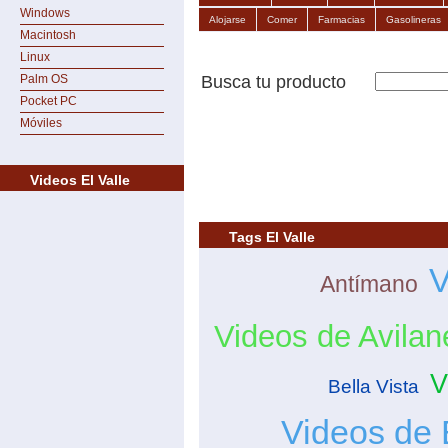
Windows
Alojarse
Comer
Farmacias
Gasolineras
Macintosh
Linux
Busca tu producto
Palm OS
Pocket PC
Móviles
Videos El Valle
Tags El Valle
V
Antímano
Videos de Avilan
V
Bella Vista
Videos de 