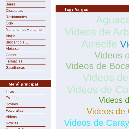
Bares
Tags Vargas
Discotecas
Aguaca
Restaurantes
Ocio
Videos de Arb
Monumentos y entorno
Viajar
Arrecife
Vi
Buscando a ...
Alojarse
Videos d
Comer
Farmacias
Videos de Boc
Gasolineras
Videos de
Menú principal
Videos de C
Inicio
Videos 
Estados
Hoteles
Videos de 
Fotografías
Videos
Videos de Cara
Noticias