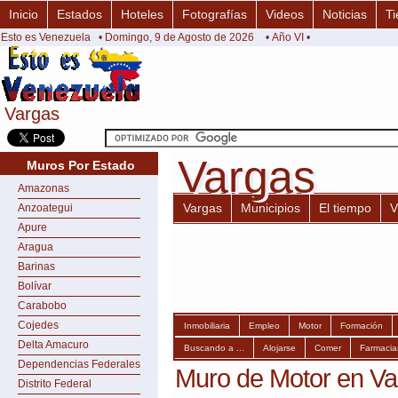
Inicio
Estados
Hoteles
Fotografías
Videos
Noticias
Ti
Esto es Venezuela
• Domingo, 9 de Agosto de 2026
• Año VI •
Vargas
Vargas
Vargas
Vargas
Muros Por Estado
Amazonas
Vargas
Municipios
El tiempo
V
Anzoategui
Apure
Aragua
Barinas
Bolívar
Carabobo
Cojedes
Inmobiliaria
Empleo
Motor
Formación
Delta Amacuro
Buscando a ...
Alojarse
Comer
Farmacia
Dependencias Federales
Muro de Motor en Va
Distrito Federal