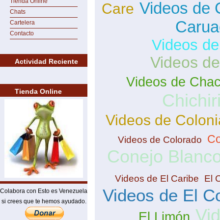
Tienda Online
Videos de 
Care
Chats
Carua
Cartelera
Contacto
Videos de
Videos de
Actividad Reciente
Videos de Cha
Tienda Online
Chichir
Videos de Coloni
Co
Videos de Colorado
Conejo Blanc
Videos de El Caribe
El 
Videos de El C
Colabora con Esto es Venezuela
si crees que te hemos ayudado.
Vi
El Limón