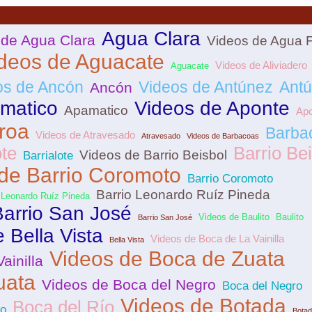
Agua Clara
 de Agua Clara
Videos de Agua F
deos de Aguacate
Videos de Aliviadero
Aguacate
os de Ancón
Videos de Antúnez
Ant
Ancón
matico
Videos de Aponte
Apamatico
Apo
roa
Barba
Videos de Atravesado
Atravesado
Videos de Barbacoas
ote
Barrio Be
Videos de Barrio Beisbol
Barrialote
de Barrio Coromoto
Barrio Coromoto
Barrio Leonardo Ruíz Pineda
 Leonardo Ruíz Pineda
Barrio San José
Videos de Baulito
Baulito
Barrio San José
 Bella Vista
Videos de Boca de La Vainilla
Bella Vista
Videos de Boca de Zuata
ainilla
uata
Videos de Boca del Negro
Boca del Negro
Videos de Botada
Boca del Río
ío
Bota