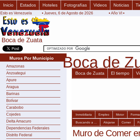
Inicio
Estados
Hoteles
Fotografías
Videos
Noticias
Ti
Esto es Venezuela
• Jueves, 6 de Agosto de 2026
• Año VI •
Boca de Zuata
Boca de Zuata
Boca de Z
Boca de Z
Muros Por Municipio
Amazonas
Boca de Zuata
El tiempo
V
Anzoategui
Apure
Aragua
Barinas
Bolívar
Carabobo
Cojedes
Inmobiliaria
Empleo
Motor
Forma
Delta Amacuro
Buscando a ...
Alojarse
Comer
F
Dependencias Federales
Muro de Comer e
Distrito Federal