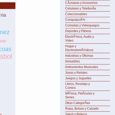
CÃ¡maras y Accesorios
Celulares y TelefonÃ­a
ria
Coleccionables
ComputaciÃ³n
Consolas y Videojuegos
únez
Deportes y Fitness
ElectrÃ³nica, Audio y
nte
Video
Hogar y
coas
ElectrodomÃ©sticos
isbol
Industrias y Oficinas
Inmuebles
Instrumentos Musicales
Joyas y Relojes
Juegos y Juguetes
Libros, Revistas y
Comics
MÃºsica, PelÃ­culas y
Series
Otras CategorÃ­as
Ropa, Bolsas y Calzado
Salud y Belleza
da