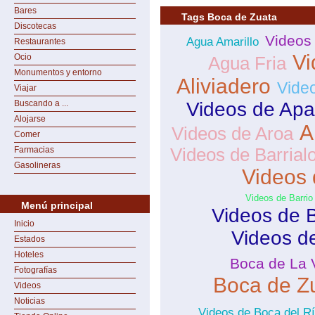
Bares
Tags Boca de Zuata
Discotecas
Videos
Agua Amarillo
Restaurantes
Vi
Ocio
Agua Fria
Monumentos y entorno
Aliviadero
Vide
Viajar
Buscando a ...
Videos de Apa
Alojarse
A
Videos de Aroa
Comer
Farmacias
Videos de Barrial
Gasolineras
Videos 
Videos de Barrio
Menú principal
Videos de 
Inicio
Videos de
Estados
Hoteles
Boca de La V
Fotografías
Boca de Z
Videos
Noticias
Videos de Boca del R