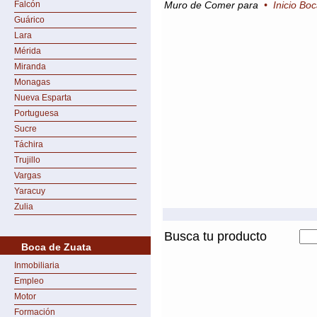
Falcón
Muro de Comer para
•
Inicio Bo
Guárico
Lara
Mérida
Miranda
Monagas
Nueva Esparta
Portuguesa
Sucre
Táchira
Trujillo
Vargas
Yaracuy
Zulia
Busca tu producto
Boca de Zuata
Inmobiliaria
Empleo
Motor
Formación