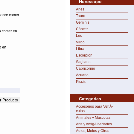
Horoscopo
Aries
 sobre comer
Tauro
Geminis
Cáncer
n comer en
Leo
Virgo
o en
Libra
Escorpion
Sagitario
Capricornio
Acuario
Piscis
Categorias
Accesorios para VehÃ­
culos
Animales y Mascotas
Arte y AntigÃ¼edades
Autos, Motos y Otros