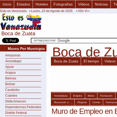
Inicio
Estados
Hoteles
Fotografías
Videos
Noticias
Ti
Esto es Venezuela
• Lunes, 10 de Agosto de 2026
• Año VI •
Boca de Zuata
Boca de Zuata
Boca de Z
Boca de Z
Muros Por Municipio
Amazonas
Boca de Zuata
El tiempo
Videos
Anzoategui
Apure
Aragua
Barinas
Bolívar
Carabobo
Cojedes
Inmobiliaria
Empleo
Motor
Formación
Delta Amacuro
Buscando a ...
Alojarse
Comer
Farmacia
Dependencias Federales
Muro de Empleo en 
Distrito Federal