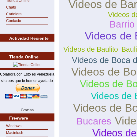
Videos de Ba
Tienda Online
Chats
Videos d
Cartelera
Contacto
Barrio
Videos de 
Actividad Reciente
Videos de Baulito
Bauli
Tienda Online
Videos de Boca de
Videos de Bo
Colabora con Esto es Venezuela
Videos de Bo
si crees que te hemos ayudado.
Videos de 
Videos de B
Gracias
Vide
Freeware
Bucares
Windows
Videos de
Macintosh