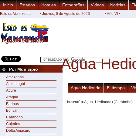
Inicio
Estados
Hoteles
Fotografías
Videos
Noticias
Ti
Esto es Venezuela
• Jueves, 6 de Agosto de 2026
• Año VI •
Agua Hedionda
Agua Hedionda
Agua Hedi
Agua Hedi
Por Municipio
Amazonas
Anzoategui
Agua Hedionda
El tiempo
Vi
Apure
Aragua
buscar0 = Agua+Hedionda+(Carabobo)
Barinas
Bolívar
Carabobo
Cojedes
Delta Amacuro