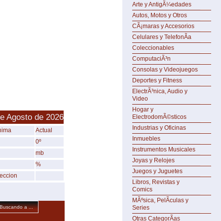
Arte y AntigÃ¼edades
Autos, Motos y Otros
CÃ¡maras y Accesorios
Celulares y TelefonÃ­a
Coleccionables
ComputaciÃ³n
Consolas y Videojuegos
Deportes y Fitness
ElectrÃ³nica, Audio y
Video
Hogar y
de Agosto de 2026
ElectrodomÃ©sticos
Industrias y Oficinas
nima
Actual
Inmuebles
0º
Instrumentos Musicales
mb
Joyas y Relojes
%
Juegos y Juguetes
reccion
Libros, Revistas y
Comics
MÃºsica, PelÃ­culas y
Series
Buscando a ...
Otras CategorÃ­as