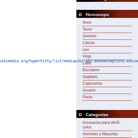
Horoscopo
Aries
Tauro
Geminis
Cáncer
Leo
Virgo
wikimedia.org/hyperkitty/list/mediawiki-api-announce@lists.wikim
Libra
Escorpion
Sagitario
Capricornio
Acuario
Piscis
Categorias
Accesorios para VehÃ­
culos
Animales y Mascotas