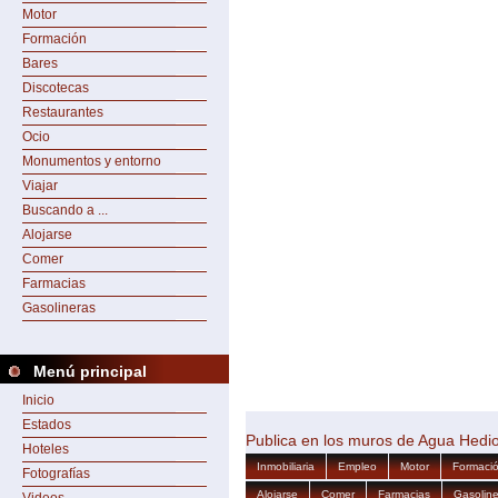
Motor
Formación
Bares
Discotecas
Restaurantes
Ocio
Monumentos y entorno
Viajar
Buscando a ...
Alojarse
Comer
Farmacias
Gasolineras
Menú principal
Inicio
Estados
Publica en los muros de Agua Hedi
Hoteles
Inmobiliaria
Empleo
Motor
Formaci
Fotografías
Alojarse
Comer
Farmacias
Gasoline