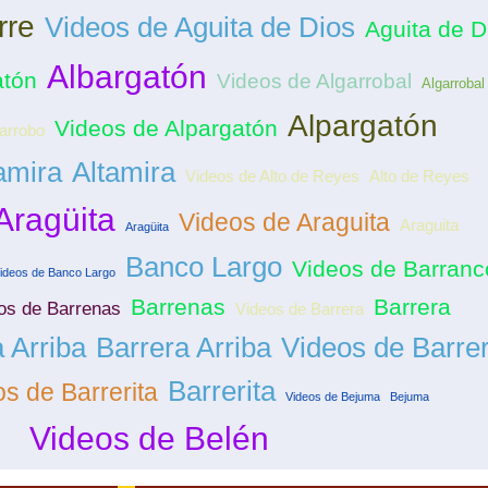
rre
Videos de Aguita de Dios
Aguita de D
Albargatón
atón
Videos de Algarrobal
Algarrobal
Alpargatón
Videos de Alpargatón
arrobo
amira
Altamira
Videos de Alto de Reyes
Alto de Reyes
Aragüita
Videos de Araguita
Araguita
Aragüita
Banco Largo
Videos de Barran
ideos de Banco Largo
Barrenas
Barrera
os de Barrenas
Videos de Barrera
 Arriba
Barrera Arriba
Videos de Barre
Barrerita
s de Barrerita
Videos de Bejuma
Bejuma
Videos de Belén