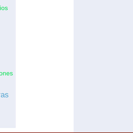
ios
cones
ras