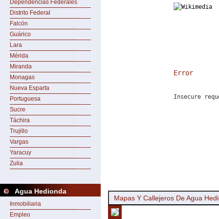
Dependencias Federales
Distrito Federal
Falcón
Guárico
Lara
Mérida
Miranda
Error
Monagas
Nueva Esparta
Insecure requ
Portuguesa
Sucre
Táchira
Trujillo
Vargas
Yaracuy
Zulia
Agua Hedionda
Mapas Y Callejeros De Agua Hed
Inmobiliaria
Empleo