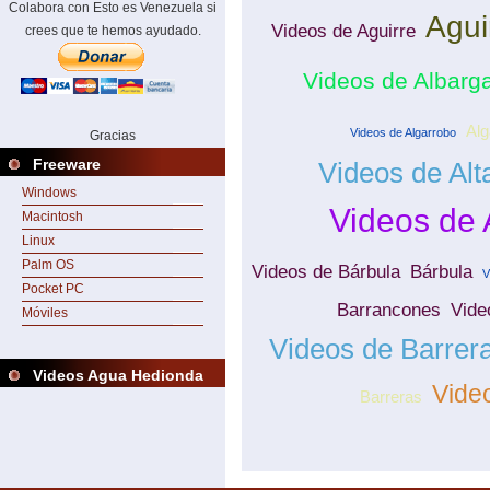
Colabora con Esto es Venezuela si
Agui
Videos de Aguirre
crees que te hemos ayudado.
Videos de Albarg
Alg
Videos de Algarrobo
Gracias
Freeware
Videos de Alt
Windows
Videos de 
Macintosh
Linux
Palm OS
Videos de Bárbula
Bárbula
V
Pocket PC
Barrancones
Vide
Móviles
Videos de Barrera
Videos Agua Hedionda
Video
Barreras