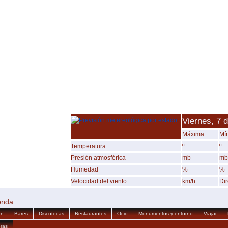
Viernes, 7 
Máxima
Mí
Temperatura
º
º
Presión atmosférica
mb
mb
Humedad
%
%
Velocidad del viento
km/h
Di
onda
ón
Bares
Discotecas
Restaurantes
Ocio
Monumentos y entorno
Viajar
ras