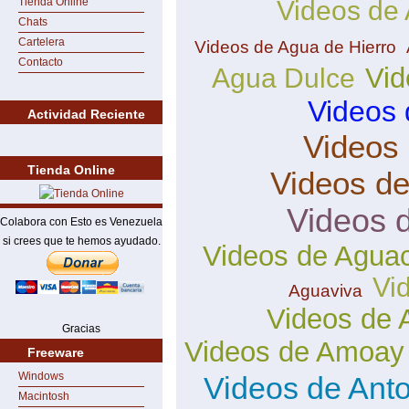
Tienda Online
Videos de
Chats
Cartelera
Videos de Agua de Hierro
Contacto
Vid
Agua Dulce
Videos 
Actividad Reciente
Videos
Tienda Online
Videos d
Videos 
Colabora con Esto es Venezuela
si crees que te hemos ayudado.
Videos de Agua
Vi
Aguaviva
Videos de 
Gracias
Videos de Amoay
Freeware
Windows
Videos de Ant
Macintosh