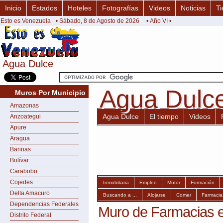
Inicio
Estados
Hoteles
Fotografías
Videos
Noticias
Ti
Esto es Venezuela
• Sábado, 8 de Agosto de 2026
• Año VI •
Agua Dulce
Agua Dulce
Agua Dulc
Agua Dulc
Muros Por Municipio
Amazonas
Agua Dulce
El tiempo
Videos
Anzoategui
Apure
Aragua
Barinas
Bolívar
Carabobo
Cojedes
Inmobiliaria
Empleo
Motor
Formación
Delta Amacuro
Buscando a ...
Alojarse
Comer
Farmacia
Dependencias Federales
Muro de Farmacias 
Distrito Federal