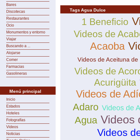
Bares
Tags Agua Dulce
Discotecas
V
Restaurantes
1 Beneficio
Ocio
Videos de Aca
Monumentos y entorno
Viajar
Vi
Acaoba
Buscando a ...
Alojarse
Videos de Aceituna de
Comer
Farmacias
Videos de Acor
Gasolineras
Acurigüita
Videos de Adí
Menú principal
Inicio
Adaro
Videos de 
Estados
Hoteles
Videos 
Agua
Fotografías
Videos
Videos d
Noticias