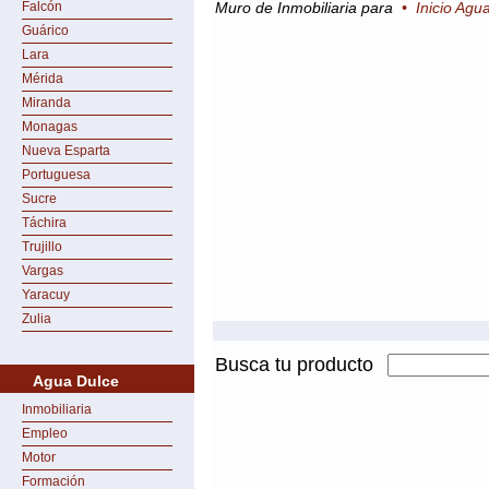
Falcón
Muro de Inmobiliaria para
•
Inicio Agu
Guárico
Lara
Mérida
Miranda
Monagas
Nueva Esparta
Portuguesa
Sucre
Táchira
Trujillo
Vargas
Yaracuy
Zulia
Busca tu producto
Agua Dulce
Inmobiliaria
Empleo
Motor
Formación