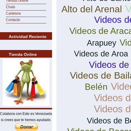
Tienda Online
V
Alto del Arenal
Chats
Cartelera
Videos d
Contacto
Videos de Arac
Actividad Reciente
Vi
Arapuey
Videos de Aroa
Tienda Online
Videos de
Videos de Bai
Vide
Belén
Videos d
Videos 
Colabora con Esto es Venezuela
Videos de B
si crees que te hemos ayudado.