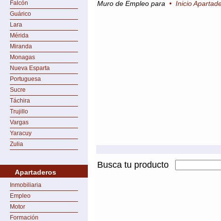
Falcón
Muro de Empleo para
•
Inicio Apartad
Guárico
Lara
Mérida
Miranda
Monagas
Nueva Esparta
Portuguesa
Sucre
Táchira
Trujillo
Vargas
Yaracuy
Zulia
Busca tu producto
Apartaderos
Inmobiliaria
Empleo
Motor
Formación