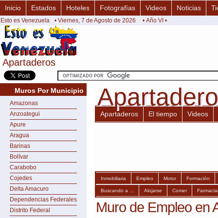
Inicio
Estados
Hoteles
Fotografías
Videos
Noticias
Ti
Esto es Venezuela
• Viernes, 7 de Agosto de 2026
• Año VI •
Apartaderos
Apartaderos
Apartader
Apartader
Muros Por Municipio
Amazonas
Apartaderos
El tiempo
Videos
Anzoategui
Apure
Aragua
Barinas
Bolívar
Carabobo
Cojedes
Inmobiliaria
Empleo
Motor
Formación
Delta Amacuro
Buscando a ...
Alojarse
Comer
Farmacia
Dependencias Federales
Muro de Empleo en 
Distrito Federal