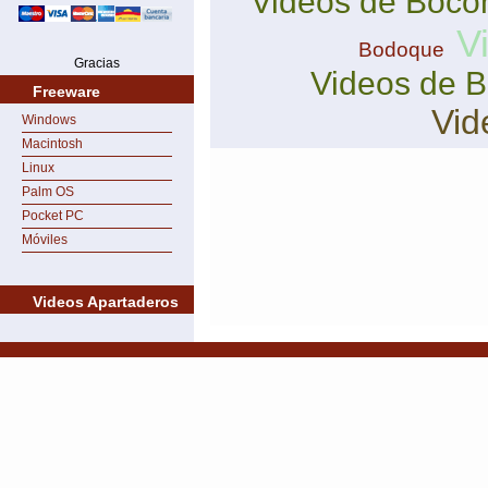
Videos de Boco
V
Bodoque
Gracias
Videos de B
Freeware
Vid
Windows
Macintosh
Linux
Palm OS
Pocket PC
Móviles
Videos Apartaderos