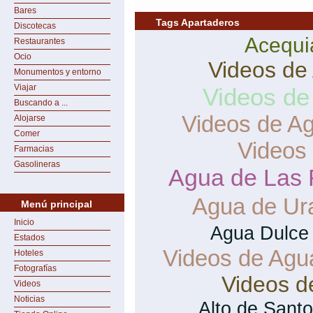
Bares
Tags Apartaderos
Discotecas
Acequi
Restaurantes
Ocio
Videos de
Monumentos y entorno
Viajar
Videos de
Buscando a ...
Videos de A
Alojarse
Comer
Videos
Farmacias
Gasolineras
Agua de Las 
Agua de Ur
Menú principal
Inicio
Agua Dulce
Estados
Videos de Agu
Hoteles
Fotografías
Videos d
Videos
Noticias
Alto de Sant