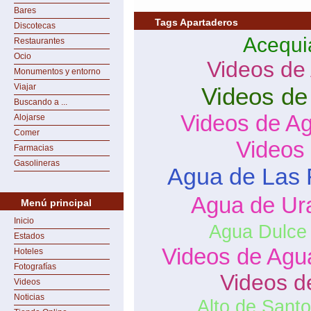
Bares
Tags Apartaderos
Discotecas
Acequi
Restaurantes
Ocio
Videos de
Monumentos y entorno
Viajar
Videos de
Buscando a ...
Videos de A
Alojarse
Comer
Videos
Farmacias
Gasolineras
Agua de Las 
Agua de Ur
Menú principal
Inicio
Agua Dulce
Estados
Videos de Agu
Hoteles
Fotografías
Videos d
Videos
Noticias
Alto de Sant