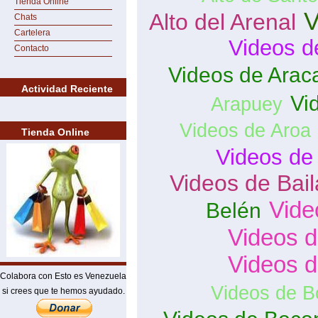
Tienda Online
V
Alto del Arenal
Chats
Cartelera
Videos d
Contacto
Videos de Arac
Actividad Reciente
Vi
Arapuey
Videos de Aroa
Tienda Online
Videos de
Videos de Bai
Vide
Belén
Videos d
Videos 
Colabora con Esto es Venezuela
Videos de B
si crees que te hemos ayudado.