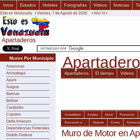
Inicio
Estados
Hoteles
Fotografías
Videos
Noticias
Ti
Esto es Venezuela
• Viernes, 7 de Agosto de 2026
• Año VI •
Apartaderos
Apartaderos
Apartader
Apartader
Muros Por Municipio
Amazonas
Apartaderos
El tiempo
Videos
Anzoategui
Apure
Aragua
Barinas
Bolívar
Carabobo
Cojedes
Inmobiliaria
Empleo
Motor
Formación
Delta Amacuro
Buscando a ...
Alojarse
Comer
Farmacia
Dependencias Federales
Muro de Motor en Ap
Distrito Federal