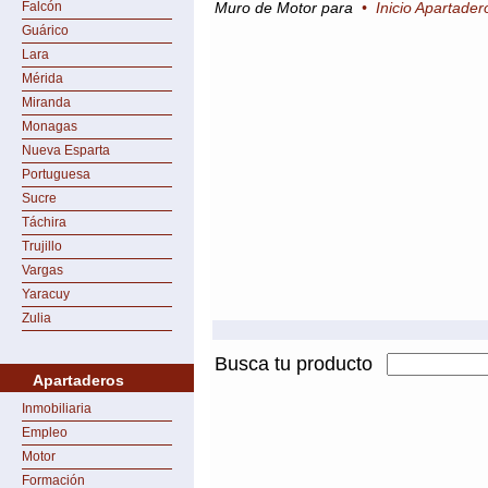
Falcón
Muro de Motor para
•
Inicio Apartader
Guárico
Lara
Mérida
Miranda
Monagas
Nueva Esparta
Portuguesa
Sucre
Táchira
Trujillo
Vargas
Yaracuy
Zulia
Busca tu producto
Apartaderos
Inmobiliaria
Empleo
Motor
Formación