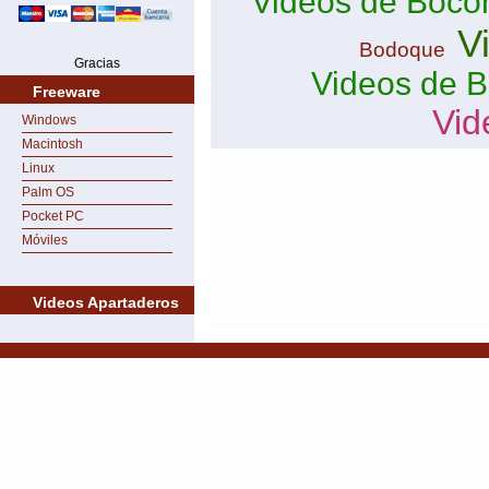
Videos de Boco
V
Bodoque
Gracias
Videos de B
Freeware
Vid
Windows
Macintosh
Linux
Palm OS
Pocket PC
Móviles
Videos Apartaderos