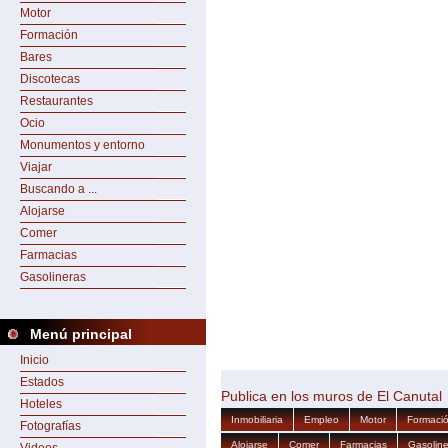
Motor
Formación
Bares
Discotecas
Restaurantes
Ocio
Monumentos y entorno
Viajar
Buscando a ...
Alojarse
Comer
Farmacias
Gasolineras
Menú principal
Inicio
Estados
Publica en los muros de El Canutal
Hoteles
Inmobiliaria
Empleo
Motor
Formaci
Fotografías
Alojarse
Comer
Farmacias
Gasoline