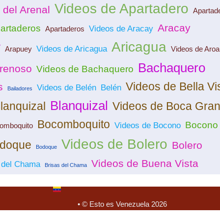
Videos de Apartadero
o del Arenal
Apartad
Aracay
artaderos
Videos de Aracay
Apartaderos
Aricagua
y
Videos de Aricagua
Arapuey
Videos de Aroa
Bachaquero
renoso
Videos de Bachaquero
Videos de Bella Vi
s
Videos de Belén
Belén
Bailadores
Blanquizal
lanquizal
Videos de Boca Gra
Bocomboquito
Bocono
Videos de Bocono
comboquito
Videos de Bolero
odoque
Bolero
Bodoque
Videos de Buena Vista
s del Chama
Brisas del Chama
• © Esto es Venezuela 2026