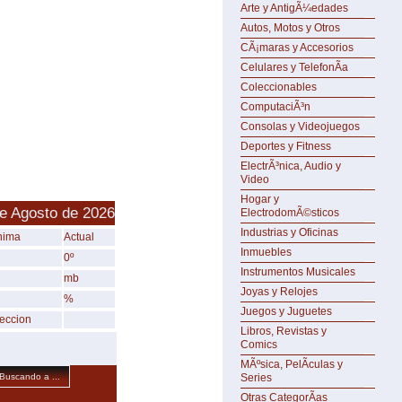
Arte y AntigÃ¼edades
Autos, Motos y Otros
CÃ¡maras y Accesorios
Celulares y TelefonÃ­a
Coleccionables
ComputaciÃ³n
Consolas y Videojuegos
Deportes y Fitness
ElectrÃ³nica, Audio y
Video
Hogar y
e Agosto de 2026
ElectrodomÃ©sticos
Industrias y Oficinas
nima
Actual
Inmuebles
0º
Instrumentos Musicales
mb
Joyas y Relojes
%
Juegos y Juguetes
reccion
Libros, Revistas y
Comics
MÃºsica, PelÃ­culas y
Series
Buscando a ...
Otras CategorÃ­as