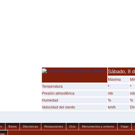
Sábado, 8 d
Máxima
Mí
Temperatura
º
º
Presión atmosférica
mb
mb
Humedad
%
%
Velocidad del viento
km/h
Di
ón
Bares
Discotecas
Restaurantes
Ocio
Monumentos y entorno
Viajar
ras