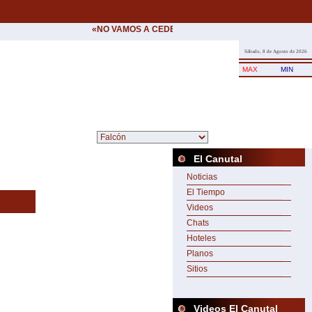
«NO VAMOS A CEDER NUNCA AL CHANTAJE DEL TER
Sábado, 8 de Agosto de 2026
MAX
MIN
El Canutal
Noticias
El Tiempo
Videos
Chats
Hoteles
Planos
Sitios
Videos El Canutal