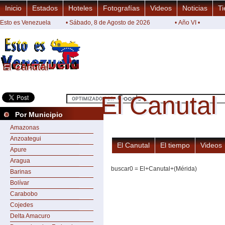
Inicio
Estados
Hoteles
Fotografías
Videos
Noticias
Ti
Esto es Venezuela
• Sábado, 8 de Agosto de 2026
• Año VI •
El Canutal
El Canutal
El Canutal
El Canutal
Por Municipio
Amazonas
Anzoategui
El Canutal
El tiempo
Videos
Apure
Aragua
buscar0 = El+Canutal+(Mérida)
Barinas
Bolívar
Carabobo
Cojedes
Delta Amacuro