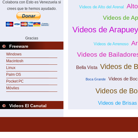
Colabora con Esto es Venezuela si
Alt
Videos de Alto del Arenal
crees que te hemos ayudado.
Videos de Ap
Videos de Arapue
Gracias
Ar
Videos de Arrenoso
Freeware
Videos de Bailadore
Windows
Macintosh
Videos de B
Bella Vista
Linux
Palm OS
Videos de Bo
Boca Grande
Pocket PC
Móviles
Videos de B
Videos de Brisa
Videos El Canutal