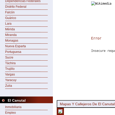
Dependencias Federales
Distrito Federal
Falcón
Guárico
Lara
Mérida
Miranda
Error
Monagas
Nueva Esparta
Insecure requ
Portuguesa
Sucre
Táchira
Trujillo
Vargas
Yaracuy
Zulia
El Canutal
Mapas Y Callejeros De El Canutal
Inmobiliaria
Empleo