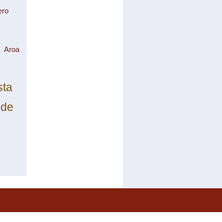
ero
Aroa
sta
nde