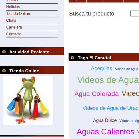
Videos
Noticias
Busca tu producto
Tienda Online
Chats
Cartelera
Contacto
Actividad Reciente
Tags El Canutal
Acequias
Videos de Agua 
Tienda Online
Videos de Agua
Video
Agua Colorada
Videos de Agua de Urao
Agua Dulce
Videos de A
Aguas Calientes