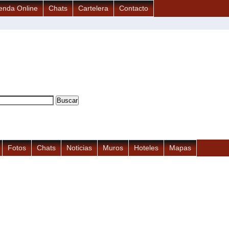
enda Online
Chats
Cartelera
Contacto
Fotos
Chats
Noticias
Muros
Hoteles
Mapas