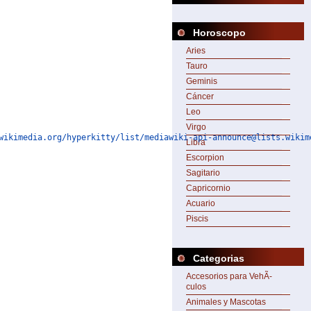
Horoscopo
Aries
Tauro
Geminis
Cáncer
Leo
Virgo
wikimedia.org/hyperkitty/list/mediawiki-api-announce@lists.wikim
Libra
Escorpion
Sagitario
Capricornio
Acuario
Piscis
Categorias
Accesorios para VehÃ­
culos
Animales y Mascotas