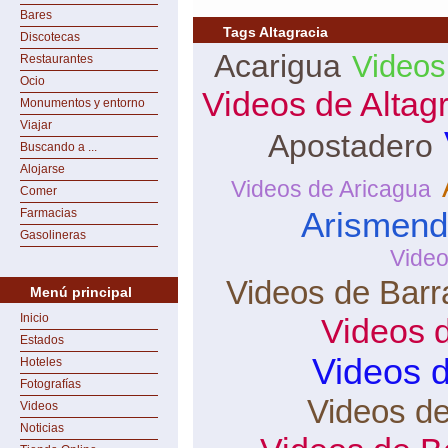
Bares
Tags Altagracia
Discotecas
Acarigua
Videos
Restaurantes
Ocio
Videos de Altag
Monumentos y entorno
Viajar
Apostadero
Buscando a ...
Alojarse
Videos de Aricagua
Comer
Arismend
Farmacias
Gasolineras
Video
Videos de Barr
Menú principal
Inicio
Videos 
Estados
Videos d
Hoteles
Fotografías
Videos d
Videos
Noticias