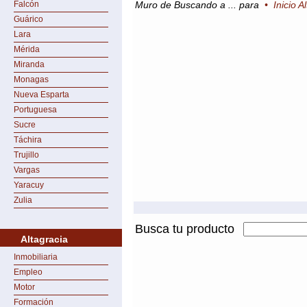
Falcón
Muro de Buscando a ... para
•
Inicio A
Guárico
Lara
Mérida
Miranda
Monagas
Nueva Esparta
Portuguesa
Sucre
Táchira
Trujillo
Vargas
Yaracuy
Zulia
Busca tu producto
Altagracia
Inmobiliaria
Empleo
Motor
Formación