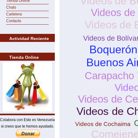
Videos de B
Tienda Online
Chats
Videos de
Cartelera
Contacto
Videos de 
Videos de Bolíva
Actividad Reciente
Boquerón
Tienda Online
Buenos Ai
Carapacho
Vide
Videos de Ce
Videos de C
Colabora con Esto es Venezuela
Videos de Cochaima
si crees que te hemos ayudado.
Comejen