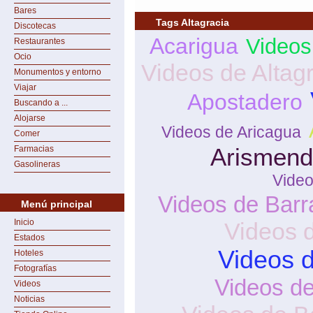
Bares
Tags Altagracia
Discotecas
Acarigua
Videos
Restaurantes
Ocio
Videos de Altag
Monumentos y entorno
Viajar
Apostadero
Buscando a ...
Alojarse
Videos de Aricagua
Comer
Arismend
Farmacias
Gasolineras
Video
Videos de Barr
Menú principal
Inicio
Videos 
Estados
Videos d
Hoteles
Fotografías
Videos d
Videos
Noticias