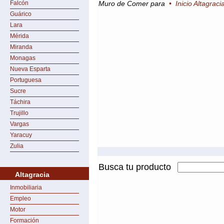
Falcón
Muro de Comer para
•
Inicio Altagraci
Guárico
Lara
Mérida
Miranda
Monagas
Nueva Esparta
Portuguesa
Sucre
Táchira
Trujillo
Vargas
Yaracuy
Zulia
Busca tu producto
Altagracia
Inmobiliaria
Empleo
Motor
Formación