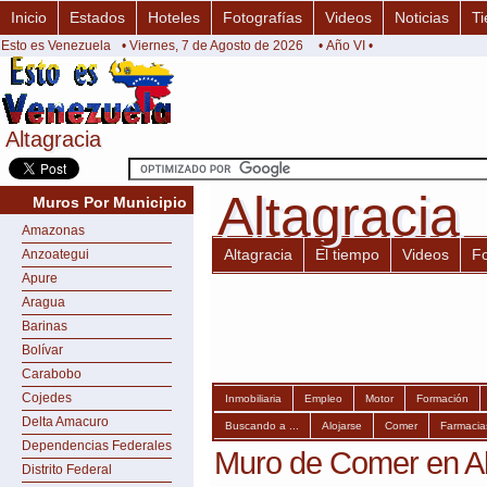
Inicio
Estados
Hoteles
Fotografías
Videos
Noticias
Ti
Esto es Venezuela
• Viernes, 7 de Agosto de 2026
• Año VI •
Altagracia
Altagracia
Altagracia
Altagracia
Muros Por Municipio
Amazonas
Altagracia
El tiempo
Videos
F
Anzoategui
Apure
Aragua
Barinas
Bolívar
Carabobo
Cojedes
Inmobiliaria
Empleo
Motor
Formación
Delta Amacuro
Buscando a ...
Alojarse
Comer
Farmacia
Dependencias Federales
Muro de Comer en Al
Distrito Federal