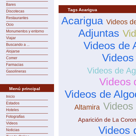
Bares
Tags Acarigua
Discotecas
Acarigua
Restaurantes
Videos d
Ocio
Adjuntas
Vi
Monumentos y entorno
Viajar
Videos de 
Buscando a ...
Alojarse
Videos
Comer
Farmacias
Videos de Ag
Gasolineras
Videos 
Menú principal
Videos de Algo
Inicio
Videos
Estados
Altamira
Hoteles
Fotografías
Aparición de La Coro
Videos
Videos 
Noticias