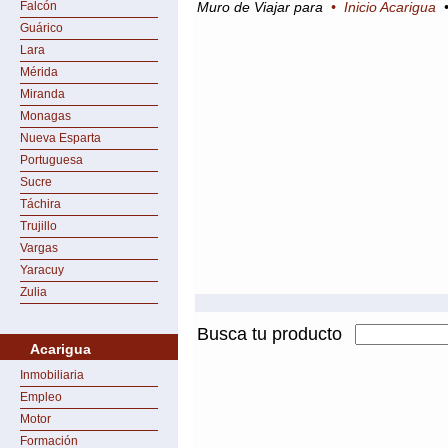
Falcón
Muro de Viajar para
•
Inicio Acarigua
Guárico
Lara
Mérida
Miranda
Monagas
Nueva Esparta
Portuguesa
Sucre
Táchira
Trujillo
Vargas
Yaracuy
Zulia
Busca tu producto
Acarigua
Inmobiliaria
Empleo
Motor
Formación