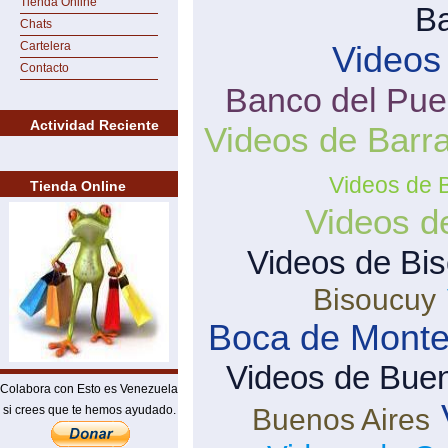
Tienda Online
B
Chats
Cartelera
Videos
Contacto
Banco del Pue
Actividad Reciente
Videos de Barra
Videos de 
Tienda Online
Videos d
Videos de Bi
Bisoucuy
Boca de Mont
Videos de Buen
Colabora con Esto es Venezuela
si crees que te hemos ayudado.
Buenos Aires