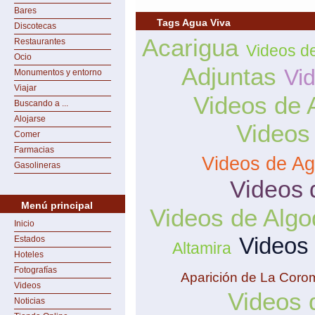
Bares
Tags Agua Viva
Discotecas
Acarigua
Restaurantes
Videos d
Ocio
Adjuntas
Vi
Monumentos y entorno
Viajar
Videos de 
Buscando a ...
Alojarse
Videos
Comer
Farmacias
Videos de Ag
Gasolineras
Videos 
Menú principal
Videos de Algo
Inicio
Videos
Estados
Altamira
Hoteles
Fotografías
Aparición de La Coro
Videos
Videos 
Noticias