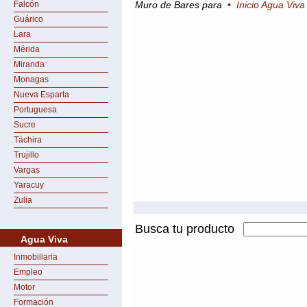
Falcón
Muro de Bares para
•
Inicio Agua Viva
Guárico
Lara
Mérida
Miranda
Monagas
Nueva Esparta
Portuguesa
Sucre
Táchira
Trujillo
Vargas
Yaracuy
Zulia
Busca tu producto
Agua Viva
Inmobiliaria
Empleo
Motor
Formación