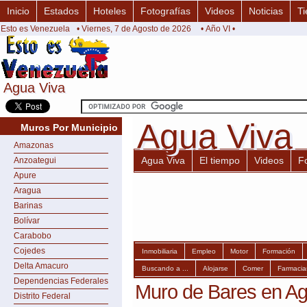
Inicio
Estados
Hoteles
Fotografías
Videos
Noticias
Ti
Esto es Venezuela
• Viernes, 7 de Agosto de 2026
• Año VI •
Agua Viva
Agua Viva
Agua Viva
Agua Viva
Muros Por Municipio
Amazonas
Agua Viva
El tiempo
Videos
F
Anzoategui
Apure
Aragua
Barinas
Bolívar
Carabobo
Cojedes
Inmobiliaria
Empleo
Motor
Formación
Delta Amacuro
Buscando a ...
Alojarse
Comer
Farmacia
Dependencias Federales
Muro de Bares en Ag
Distrito Federal