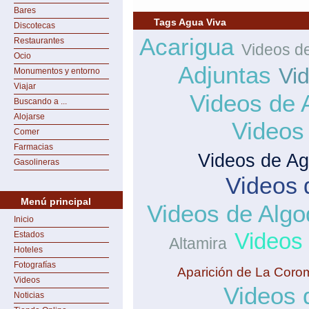
Bares
Tags Agua Viva
Discotecas
Acarigua
Restaurantes
Videos d
Ocio
Adjuntas
Vi
Monumentos y entorno
Viajar
Videos de 
Buscando a ...
Alojarse
Videos
Comer
Farmacias
Videos de Ag
Gasolineras
Videos 
Menú principal
Videos de Algo
Inicio
Videos
Estados
Altamira
Hoteles
Fotografías
Aparición de La Coro
Videos
Videos 
Noticias