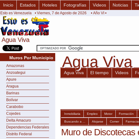
Inicio
Estados
Hoteles
Fotografías
Videos
Noticias
Ti
Esto es Venezuela
• Viernes, 7 de Agosto de 2026
• Año VI •
Agua Viva
Agua Viva
Agua Viva
Agua Viva
Muros Por Municipio
Amazonas
Agua Viva
El tiempo
Videos
F
Anzoategui
Apure
Aragua
Barinas
Bolívar
Carabobo
Cojedes
Inmobiliaria
Empleo
Motor
Formación
Delta Amacuro
Buscando a ...
Alojarse
Comer
Farmacia
Dependencias Federales
Muro de Discotecas 
Distrito Federal