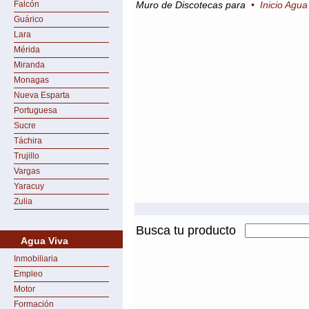
Falcón
Muro de Discotecas para
•
Inicio Agua
Guárico
Lara
Mérida
Miranda
Monagas
Nueva Esparta
Portuguesa
Sucre
Táchira
Trujillo
Vargas
Yaracuy
Zulia
Busca tu producto
Agua Viva
Inmobiliaria
Empleo
Motor
Formación