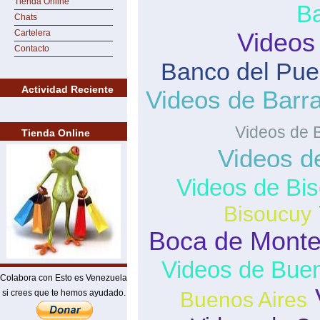
Tienda Online
B
Chats
Cartelera
Videos
Contacto
Banco del Pue
Actividad Reciente
Videos de Barra
Videos de 
Tienda Online
Videos d
Videos de Bi
Bisoucuy
Boca de Mont
Videos de Buen
Colabora con Esto es Venezuela
si crees que te hemos ayudado.
Buenos Aires