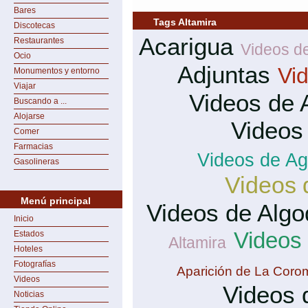
Bares
Tags Altamira
Discotecas
Acarigua
Restaurantes
Videos d
Ocio
Adjuntas
Vi
Monumentos y entorno
Viajar
Videos de 
Buscando a ...
Alojarse
Videos
Comer
Farmacias
Videos de Ag
Gasolineras
Videos 
Menú principal
Videos de Algo
Inicio
Videos
Estados
Altamira
Hoteles
Fotografías
Aparición de La Coro
Videos
Videos 
Noticias