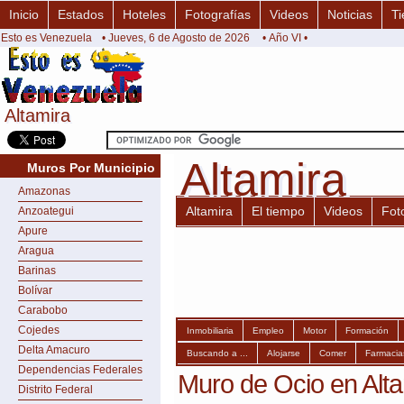
Inicio
Estados
Hoteles
Fotografías
Videos
Noticias
Ti
Esto es Venezuela
• Jueves, 6 de Agosto de 2026
• Año VI •
Altamira
Altamira
Altamira
Altamira
Muros Por Municipio
Amazonas
Altamira
El tiempo
Videos
Fot
Anzoategui
Apure
Aragua
Barinas
Bolívar
Carabobo
Cojedes
Inmobiliaria
Empleo
Motor
Formación
Delta Amacuro
Buscando a ...
Alojarse
Comer
Farmacia
Dependencias Federales
Muro de Ocio en Alta
Distrito Federal