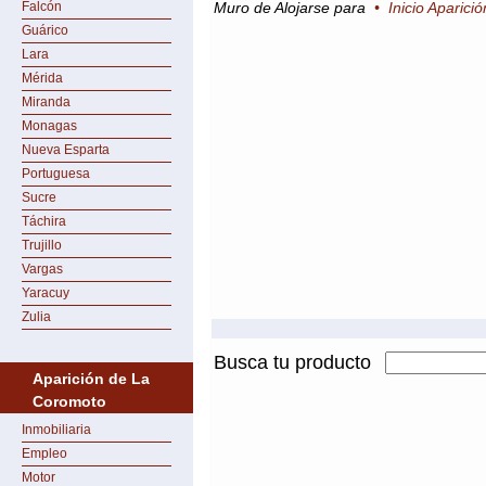
Falcón
Muro de Alojarse para
•
Inicio Aparic
Guárico
Lara
Mérida
Miranda
Monagas
Nueva Esparta
Portuguesa
Sucre
Táchira
Trujillo
Vargas
Yaracuy
Zulia
Busca tu producto
Aparición de La
Coromoto
Inmobiliaria
Empleo
Motor