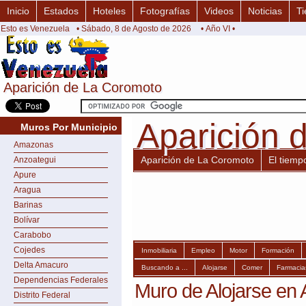
Inicio
Estados
Hoteles
Fotografías
Videos
Noticias
Ti
Esto es Venezuela
• Sábado, 8 de Agosto de 2026
• Año VI •
Aparición de La Coromoto
Aparición de La Coromoto
Aparición 
Aparición 
Muros Por Municipio
Amazonas
Aparición de La Coromoto
El tiemp
Anzoategui
Apure
Aragua
Barinas
Bolívar
Carabobo
Cojedes
Inmobiliaria
Empleo
Motor
Formación
Delta Amacuro
Buscando a ...
Alojarse
Comer
Farmacia
Dependencias Federales
Muro de Alojarse en
Distrito Federal