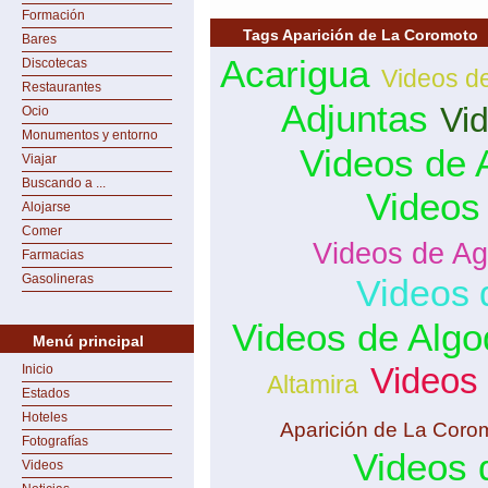
Formación
Tags Aparición de La Coromoto
Bares
Acarigua
Discotecas
Videos d
Restaurantes
Adjuntas
Vi
Ocio
Monumentos y entorno
Videos de 
Viajar
Buscando a ...
Videos
Alojarse
Comer
Videos de Ag
Farmacias
Gasolineras
Videos 
Videos de Algo
Menú principal
Videos
Inicio
Altamira
Estados
Hoteles
Aparición de La Coro
Fotografías
Videos 
Videos