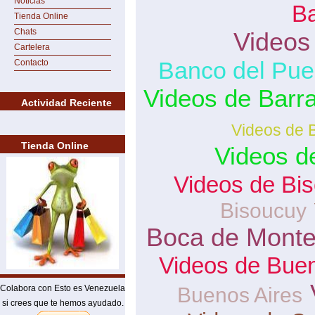
Noticias
B
Tienda Online
Chats
Videos
Cartelera
Banco del Pue
Contacto
Videos de Barra
Actividad Reciente
Videos de 
Tienda Online
Videos d
Videos de Bi
Bisoucuy
Boca de Mont
Videos de Buen
Colabora con Esto es Venezuela
Buenos Aires
si crees que te hemos ayudado.