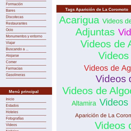
Formación
Tags Aparición de La Coromoto
Bares
Acarigua
Discotecas
Videos d
Restaurantes
Adjuntas
Vi
Ocio
Monumentos y entorno
Videos de 
Viajar
Buscando a ...
Videos
Alojarse
Comer
Videos de Ag
Farmacias
Gasolineras
Videos 
Videos de Algo
Menú principal
Videos
Inicio
Altamira
Estados
Hoteles
Aparición de La Coro
Fotografías
Videos 
Videos