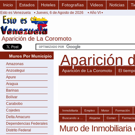
Inicio
Estados
Hoteles
Fotografías
Videos
Noticias
Ti
Esto es Venezuela
• Jueves, 6 de Agosto de 2026
• Año VI •
Aparición de La Coromoto
Aparición de La Coromoto
Aparición 
Aparición 
Muros Por Municipio
Amazonas
Aparición de La Coromoto
El tiemp
Anzoategui
Apure
Aragua
Barinas
Bolívar
Carabobo
Cojedes
Inmobiliaria
Empleo
Motor
Formación
Delta Amacuro
Buscando a ...
Alojarse
Comer
Farmacia
Dependencias Federales
Muro de Inmobiliaria
Distrito Federal