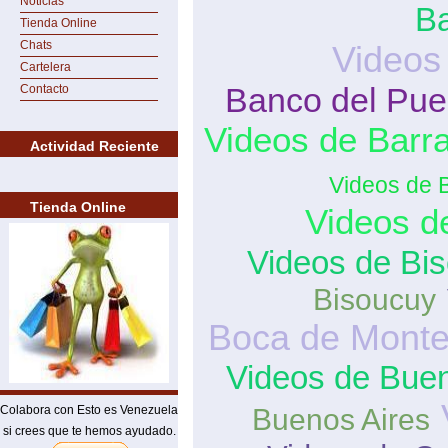
Noticias
B
Tienda Online
Chats
Videos
Cartelera
Banco del Pue
Contacto
Videos de Barra
Actividad Reciente
Videos de 
Tienda Online
Videos d
Videos de Bi
Bisoucuy
Boca de Mont
Videos de Buen
Colabora con Esto es Venezuela
Buenos Aires
si crees que te hemos ayudado.