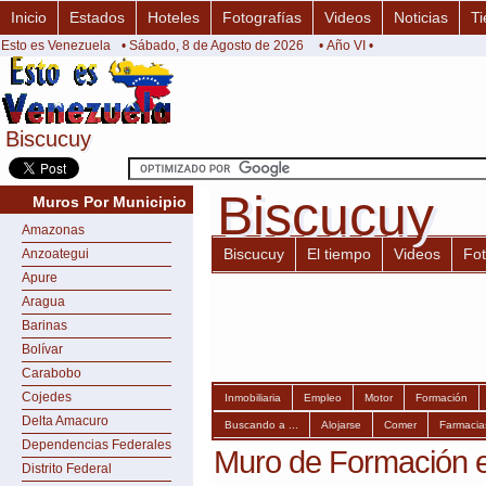
Inicio
Estados
Hoteles
Fotografías
Videos
Noticias
Ti
Esto es Venezuela
• Sábado, 8 de Agosto de 2026
• Año VI •
Biscucuy
Biscucuy
Biscucuy
Biscucuy
Muros Por Municipio
Amazonas
Biscucuy
El tiempo
Videos
Fo
Anzoategui
Apure
Aragua
Barinas
Bolívar
Carabobo
Cojedes
Inmobiliaria
Empleo
Motor
Formación
Delta Amacuro
Buscando a ...
Alojarse
Comer
Farmacia
Dependencias Federales
Muro de Formación 
Distrito Federal