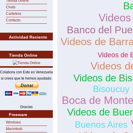
Tienda Online
B
Chats
Cartelera
Videos
Contacto
Banco del Pue
Actividad Reciente
Videos de Barra
Videos de 
Tienda Online
Videos d
Colabora con Esto es Venezuela
Videos de Bi
si crees que te hemos ayudado.
Bisoucuy
Boca de Mont
Gracias
Videos de Buen
Freeware
Buenos Aires
Windows
Macintosh