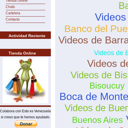
Tienda Online
B
Chats
Cartelera
Videos
Contacto
Banco del Pue
Actividad Reciente
Videos de Barra
Videos de 
Tienda Online
Videos d
Videos de Bi
Bisoucuy
Boca de Mont
Videos de Buen
Colabora con Esto es Venezuela
si crees que te hemos ayudado.
Buenos Aires