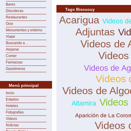
Bares
Tags Biscucuy
Discotecas
Acarigua
Restaurantes
Videos d
Ocio
Adjuntas
Vi
Monumentos y entorno
Viajar
Videos de 
Buscando a ...
Alojarse
Videos
Comer
Farmacias
Videos de Ag
Gasolineras
Videos 
Menú principal
Videos de Algo
Inicio
Videos
Estados
Altamira
Hoteles
Fotografías
Aparición de La Coro
Videos
Videos 
Noticias