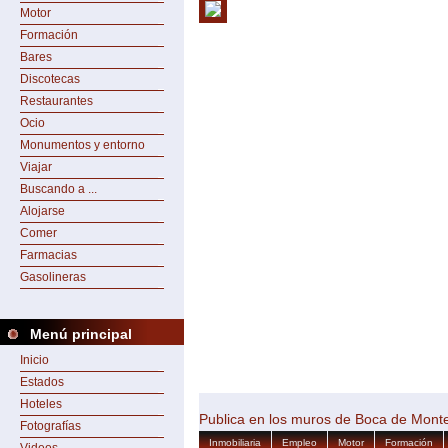
Motor
Formación
Bares
Discotecas
Restaurantes
Ocio
Monumentos y entorno
Viajar
Buscando a ...
Alojarse
Comer
Farmacias
Gasolineras
Menú principal
Inicio
Estados
Hoteles
Publica en los muros de Boca de Mont
Fotografías
Inmobiliaria
Empleo
Motor
Formación