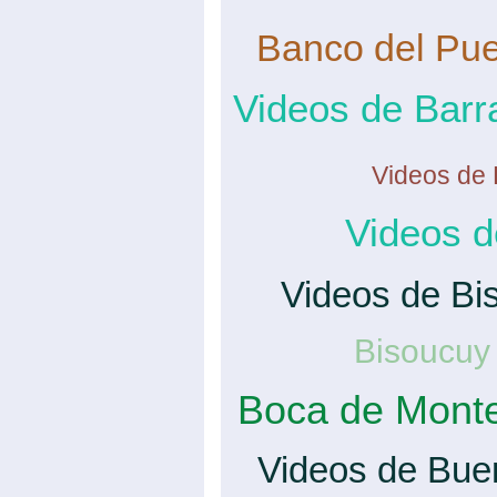
Banco del Pu
Videos de Barr
Videos de
Videos d
Videos de Bi
Bisoucuy
Boca de Mont
Videos de Bue