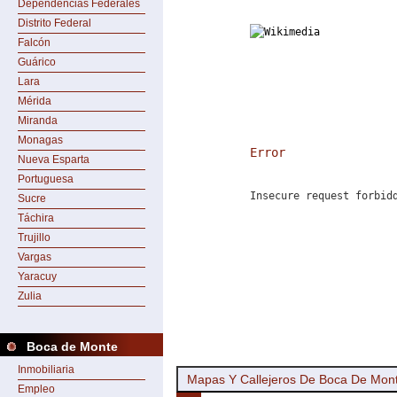
Dependencias Federales
Distrito Federal
Falcón
Guárico
Lara
Mérida
Miranda
Monagas
Error
Nueva Esparta
Portuguesa
Insecure request forbid
Sucre
Táchira
Trujillo
Vargas
Yaracuy
Zulia
Boca de Monte
Inmobiliaria
Mapas Y Callejeros De Boca De Mon
Empleo