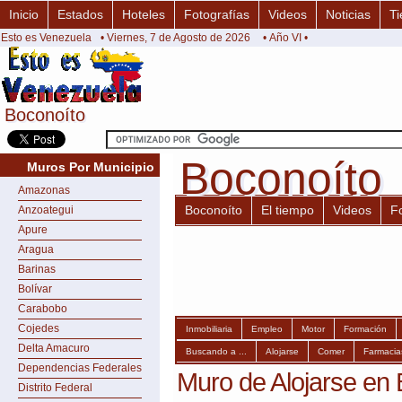
Inicio
Estados
Hoteles
Fotografías
Videos
Noticias
Ti
Esto es Venezuela
• Viernes, 7 de Agosto de 2026
• Año VI •
Boconoíto
Boconoíto
Boconoíto
Boconoíto
Muros Por Municipio
Amazonas
Boconoíto
El tiempo
Videos
F
Anzoategui
Apure
Aragua
Barinas
Bolívar
Carabobo
Cojedes
Inmobiliaria
Empleo
Motor
Formación
Delta Amacuro
Buscando a ...
Alojarse
Comer
Farmacia
Dependencias Federales
Muro de Alojarse en
Distrito Federal