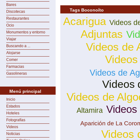
Bares
Tags Boconoíto
Discotecas
Acarigua
Restaurantes
Videos d
Ocio
Adjuntas
Vi
Monumentos y entorno
Viajar
Videos de 
Buscando a ...
Alojarse
Videos
Comer
Farmacias
Videos de Ag
Gasolineras
Videos 
Menú principal
Videos de Algo
Inicio
Videos
Estados
Altamira
Hoteles
Fotografías
Aparición de La Coro
Videos
Videos 
Noticias