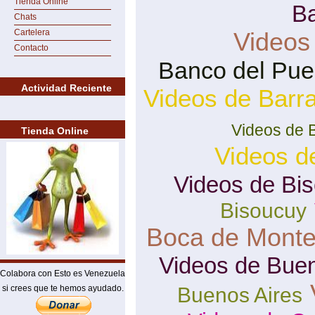
Tienda Online
B
Chats
Cartelera
Videos
Contacto
Banco del Pue
Actividad Reciente
Videos de Barra
Videos de 
Tienda Online
Videos d
Videos de Bi
Bisoucuy
Boca de Mont
Videos de Buen
Colabora con Esto es Venezuela
si crees que te hemos ayudado.
Buenos Aires