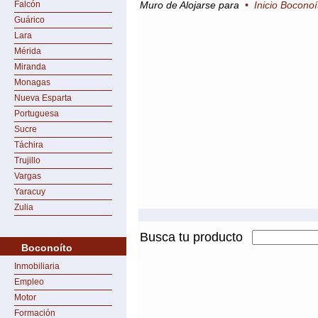
Falcón
Muro de Alojarse para
•
Inicio Boconoí
Guárico
Lara
Mérida
Miranda
Monagas
Nueva Esparta
Portuguesa
Sucre
Táchira
Trujillo
Vargas
Yaracuy
Zulia
Busca tu producto
Boconoíto
Inmobiliaria
Empleo
Motor
Formación