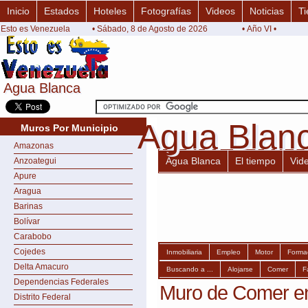
Inicio
Estados
Hoteles
Fotografías
Videos
Noticias
Ti
Esto es Venezuela
• Sábado, 8 de Agosto de 2026
• Año VI •
Agua Blanca
Agua Blanca
Agua Blan
Agua Blan
Muros Por Municipio
Amazonas
Agua Blanca
El tiempo
Vid
Anzoategui
Apure
Aragua
Barinas
Bolívar
Carabobo
Cojedes
Inmobiliaria
Empleo
Motor
Forma
Delta Amacuro
Buscando a ...
Alojarse
Comer
F
Dependencias Federales
Muro de Comer e
Distrito Federal