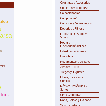
CÃ¡maras y Accesorios
Celulares y TelefonÃ­a
Coleccionables
ComputaciÃ³n
ulce
Consolas y Videojuegos
a
Deportes y Fitness
arsa
ElectrÃ³nica, Audio y
Video
Hogar y
ElectrodomÃ©sticos
es
Industrias y Oficinas
Inmuebles
Instrumentos Musicales
amira
Joyas y Relojes
Juegos y Juguetes
Libros, Revistas y
Comics
o
MÃºsica, PelÃ­culas y
Series
tura
Otras CategorÃ­as
Ropa, Bolsas y Calzado
Salud y Belleza