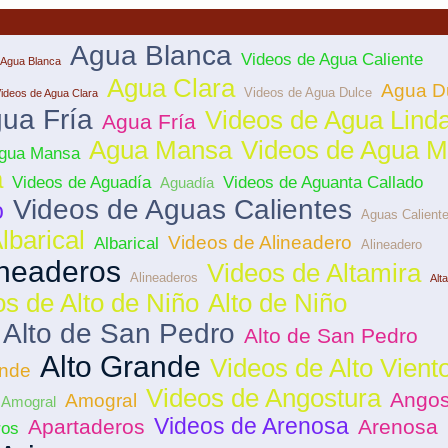
Agua Blanca
Videos de Agua Caliente
 Agua Blanca
Agua Clara
Agua D
Videos de Agua Dulce
ideos de Agua Clara
ua Fría
Videos de Agua Lind
Agua Fría
Agua Mansa
Videos de Agua M
Agua Mansa
a
Videos de Aguadía
Videos de Aguanta Callado
Aguadía
Videos de Aguas Calientes
o
Aguas Calient
lbarical
Videos de Alineadero
Albarical
Alineadero
ineaderos
Videos de Altamira
Alineaderos
Alt
s de Alto de Niño
Alto de Niño
 Alto de San Pedro
Alto de San Pedro
Alto Grande
Videos de Alto Vient
ande
Videos de Angostura
Angos
Amogral
 Amogral
Videos de Arenosa
Apartaderos
Arenosa
ros