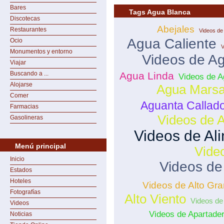
Bares
Tags Agua Blanca
Discotecas
Abejales
Restaurantes
Videos de
Agua Caliente
Ocio
V
Monumentos y entorno
Videos de Ag
Viajar
Buscando a ...
Agua Linda
Videos de 
Alojarse
Agua Mars
Comer
Aguanta Callad
Farmacias
Videos de A
Gasolineras
Videos de Al
Menú principal
Video
Inicio
Videos de
Estados
Hoteles
Videos de Alto Gr
Fotografías
Alto Viento
Videos de
Videos
Videos de Apartade
Noticias