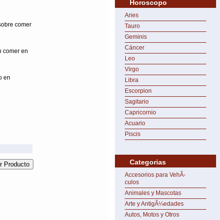
Horoscopo
Aries
 sobre comer
Tauro
Geminis
Cáncer
n comer en
Leo
Virgo
o en
Libra
Escorpion
Sagitario
Capricornio
Acuario
Piscis
Categorias
Accesorios para VehÃ­
culos
Animales y Mascotas
Arte y AntigÃ¼edades
Autos, Motos y Otros