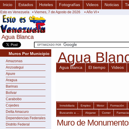
Inicio
Estados
Hoteles
Fotografías
Videos
Noticias
Ti
Esto es Venezuela
• Viernes, 7 de Agosto de 2026
• Año VI •
Agua Blanca
Agua Blanca
Agua Blan
Agua Blan
Muros Por Municipio
Amazonas
Agua Blanca
El tiempo
Videos
Anzoategui
Apure
Aragua
Barinas
Bolívar
Carabobo
Cojedes
Inmobiliaria
Empleo
Motor
Formación
Delta Amacuro
Buscando a ...
Alojarse
Comer
Farmacia
Dependencias Federales
Muro de Monumentos
Distrito Federal