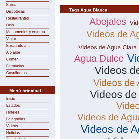
Bares
Tags Agua Blanca
Discotecas
Restaurantes
Abejales
Vid
Ocio
Videos de A
Monumentos y entorno
Viajar
Buscando a ...
Videos de Agua Clara
Alojarse
Vi
Agua Dulce
Comer
Farmacias
Videos d
Gasolineras
Videos de
Menú principal
Videos de
Inicio
Vide
Estados
Hoteles
Videos de Agu
Fotografías
Videos de A
Videos
Noticias