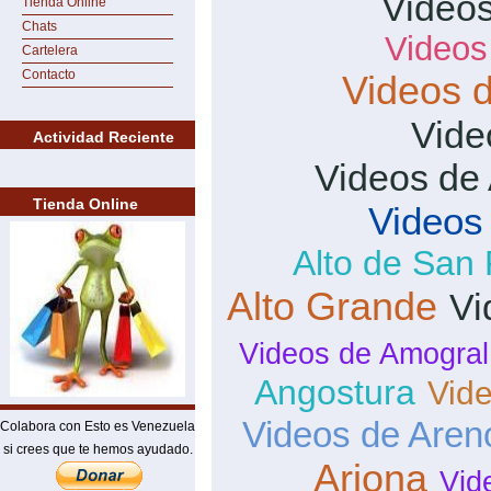
Videos
Tienda Online
Chats
Videos
Cartelera
Contacto
Videos d
Vide
Actividad Reciente
Videos de 
Tienda Online
Videos
Alto de San
Alto Grande
Vi
Videos de Amogral
Angostura
Vid
Videos de Aren
Colabora con Esto es Venezuela
si crees que te hemos ayudado.
Arjona
Vid