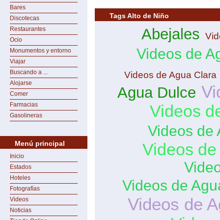
Bares
Tags Alto de Niño
Discotecas
Restaurantes
Abejales
Vid
Ocio
Videos de A
Monumentos y entorno
Viajar
Buscando a ...
Videos de Agua Clara
Alojarse
Vi
Agua Dulce
Comer
Farmacias
Videos d
Gasolineras
Videos de
Menú principal
Videos de
Inicio
Vide
Estados
Hoteles
Videos de Agu
Fotografías
Videos de A
Videos
Noticias