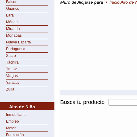
Falcón
Muro de Alojarse para
•
Inicio Alto de 
Guárico
Lara
Mérida
Miranda
Monagas
Nueva Esparta
Portuguesa
Sucre
Táchira
Trujillo
Vargas
Yaracuy
Zulia
Busca tu producto
Alto de Niño
Inmobiliaria
Empleo
Motor
Formación