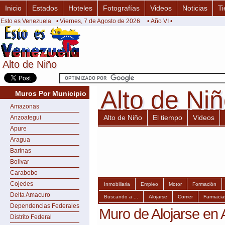
Inicio
Estados
Hoteles
Fotografías
Videos
Noticias
Ti
Esto es Venezuela
• Viernes, 7 de Agosto de 2026
• Año VI •
Alto de Niño
Alto de Niño
Alto de Ni
Alto de Ni
Muros Por Municipio
Amazonas
Alto de Niño
El tiempo
Videos
Anzoategui
Apure
Aragua
Barinas
Bolívar
Carabobo
Cojedes
Inmobiliaria
Empleo
Motor
Formación
Delta Amacuro
Buscando a ...
Alojarse
Comer
Farmacia
Dependencias Federales
Muro de Alojarse en 
Distrito Federal