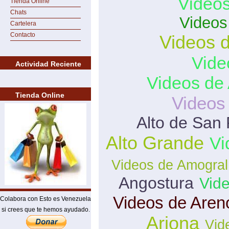
Videos
Tienda Online
Chats
Videos
Cartelera
Contacto
Videos d
Vide
Actividad Reciente
Videos de 
Tienda Online
Videos
Alto de San
Alto Grande
Vi
Videos de Amogral
Angostura
Vid
Videos de Aren
Colabora con Esto es Venezuela
si crees que te hemos ayudado.
Arjona
Vid