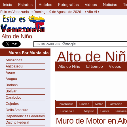
Inicio
Estados
Hoteles
Fotografías
Videos
Noticias
Ti
Esto es Venezuela
• Domingo, 9 de Agosto de 2026
• Año VI •
Alto de Niño
Alto de Niño
Alto de Ni
Alto de Ni
Muros Por Municipio
Amazonas
Alto de Niño
El tiempo
Videos
Anzoategui
Apure
Aragua
Barinas
Bolívar
Carabobo
Cojedes
Inmobiliaria
Empleo
Motor
Formación
Delta Amacuro
Buscando a ...
Alojarse
Comer
Farmacia
Dependencias Federales
Muro de Motor en Alt
Distrito Federal