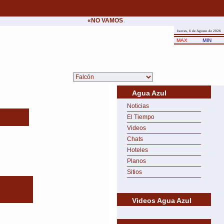
«NO VAMOS A CEDER NUNCA AL CHANTAJE D
Jueves, 6 de Agosto de 2026
MAX
MIN
Agua Azul
Noticias
El Tiempo
Videos
Chats
Hoteles
Planos
Sitios
Videos Agua Azul