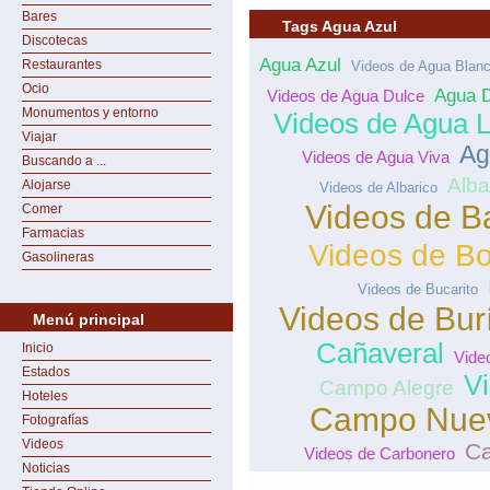
Bares
Tags Agua Azul
Discotecas
Agua Azul
Restaurantes
Videos de Agua Blan
Ocio
Agua 
Videos de Agua Dulce
Monumentos y entorno
Videos de Agua L
Viajar
Ag
Videos de Agua Viva
Buscando a ...
Alba
Alojarse
Videos de Albarico
Videos de B
Comer
Farmacias
Videos de Bo
Gasolineras
Videos de Bucarito
Videos de Bur
Menú principal
Cañaveral
Inicio
Vide
Estados
V
Campo Alegre
Hoteles
Campo Nue
Fotografías
Videos
Ca
Videos de Carbonero
Noticias