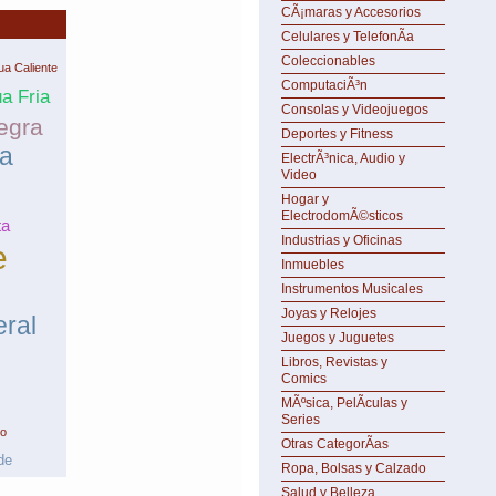
CÃ¡maras y Accesorios
Celulares y TelefonÃ­a
Coleccionables
a Caliente
ComputaciÃ³n
a Fria
Consolas y Videojuegos
egra
Deportes y Fitness
ba
ElectrÃ³nica, Audio y
Video
Hogar y
ElectrodomÃ©sticos
ta
Industrias y Oficinas
e
Inmuebles
Instrumentos Musicales
Joyas y Relojes
ral
Juegos y Juguetes
Libros, Revistas y
Comics
MÃºsica, PelÃ­culas y
Series
o
Otras CategorÃ­as
de
Ropa, Bolsas y Calzado
Salud y Belleza