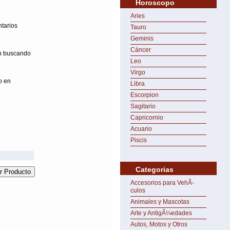
Horoscopo
Aries
ntarios
Tauro
Geminis
Cáncer
on buscando
Leo
Virgo
o en
Libra
Escorpion
Sagitario
Capricornio
Acuario
Piscis
Categorias
Accesorios para VehÃ­
culos
Animales y Mascotas
Arte y AntigÃ¼edades
Autos, Motos y Otros