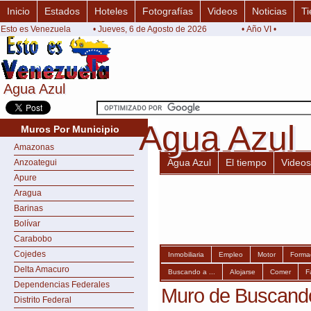
Inicio
Estados
Hoteles
Fotografías
Videos
Noticias
Ti
Esto es Venezuela
• Jueves, 6 de Agosto de 2026
• Año VI •
Agua Azul
Agua Azul
Agua Azul
Agua Azul
Muros Por Municipio
Amazonas
Agua Azul
El tiempo
Videos
Anzoategui
Apure
Aragua
Barinas
Bolívar
Carabobo
Cojedes
Inmobiliaria
Empleo
Motor
Forma
Delta Amacuro
Buscando a ...
Alojarse
Comer
F
Dependencias Federales
Muro de Buscando 
Distrito Federal