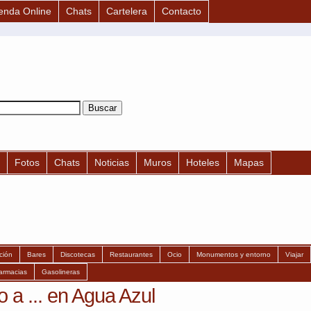
enda Online
Chats
Cartelera
Contacto
Fotos
Chats
Noticias
Muros
Hoteles
Mapas
ción
Bares
Discotecas
Restaurantes
Ocio
Monumentos y entorno
Viajar
armacias
Gasolineras
a ... en Agua Azul