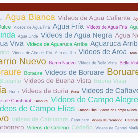
Agua Blanca
Videos de Agua Caliente
ca
Agu
Agua Fría
Dulce
Agu
Videos de Agua Fria
Videos de Agua Fría
inda
Videos de Agua Negra
Agua N
Agua Linda
ua Viva
Aguaruca Arri
Videos de Aguaruca Arriba
Videos de Aroa
rico
Videos de Alto del Río
Alto del Río
Aroa
arrio Nuevo
Barrio Nuevo
Bella Vis
Videos de Bella Vista
Boruar
raure
Videos de Boruare
Boraure
Videos de Buena Vista
Bucarito
Buena Vista
ía
Videos de Cañave
Videos de Buria
Buría
Buria
Videos de Campo Alegre
os de Cambural
Cambural
ideos de Campo Elías
Campo Elías
Videos de Campo Nuevo
vo
Videos de Camunare
Camunare
Videos de Carabobo
Carabob
rbonero
Cedeño
Videos de Cedeño
Videos de Central Matil