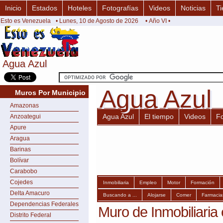
Inicio
Estados
Hoteles
Fotografías
Videos
Noticias
Ti
Esto es Venezuela
• Lunes, 10 de Agosto de 2026
• Año VI •
Agua Azul
Agua Azul
Agua Azul
Agua Azul
Muros Por Municipio
Amazonas
Agua Azul
El tiempo
Videos
F
Anzoategui
Apure
Aragua
Barinas
Bolívar
Carabobo
Cojedes
Inmobiliaria
Empleo
Motor
Formación
Delta Amacuro
Buscando a ...
Alojarse
Comer
Farmacia
Dependencias Federales
Muro de Inmobiliaria
Distrito Federal