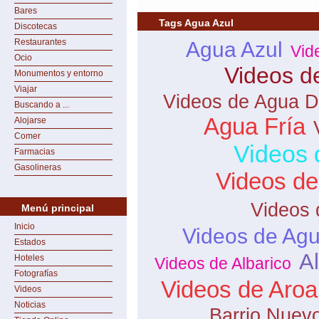
Bares
Tags Agua Azul
Discotecas
Restaurantes
Agua Azul
Vid
Ocio
Videos d
Monumentos y entorno
Viajar
Videos de Agua D
Buscando a ...
Agua Fría
Alojarse
Comer
Videos 
Farmacias
Gasolineras
Videos d
Videos 
Menú principal
Inicio
Videos de Agu
Estados
Al
Hoteles
Videos de Albarico
Fotografías
Videos de Aroa
Videos
Noticias
Barrio Nuev