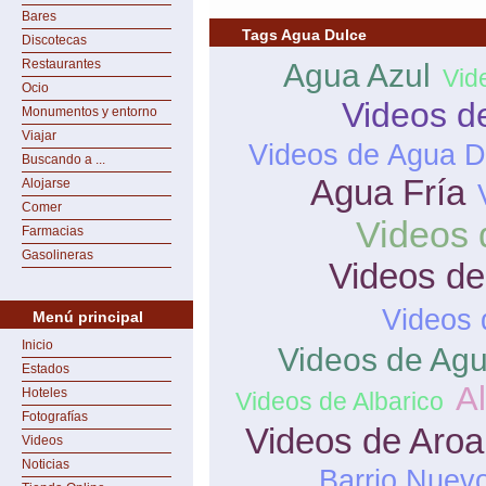
Bares
Tags Agua Dulce
Discotecas
Restaurantes
Agua Azul
Vid
Ocio
Videos d
Monumentos y entorno
Viajar
Videos de Agua D
Buscando a ...
Agua Fría
Alojarse
Comer
Videos 
Farmacias
Gasolineras
Videos d
Videos 
Menú principal
Inicio
Videos de Agu
Estados
Al
Hoteles
Videos de Albarico
Fotografías
Videos de Aroa
Videos
Noticias
Barrio Nuev