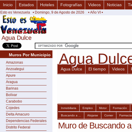
Inicio
Estados
Hoteles
Fotografías
Videos
Noticias
Ti
Esto es Venezuela
• Domingo, 9 de Agosto de 2026
• Año VI •
Agua Dulce
Agua Dulce
Agua Dulc
Agua Dulc
Muros Por Municipio
Amazonas
Agua Dulce
El tiempo
Videos
Anzoategui
Apure
Aragua
Barinas
Bolívar
Carabobo
Cojedes
Inmobiliaria
Empleo
Motor
Formación
Delta Amacuro
Buscando a ...
Alojarse
Comer
Farmacia
Dependencias Federales
Muro de Buscando a 
Distrito Federal