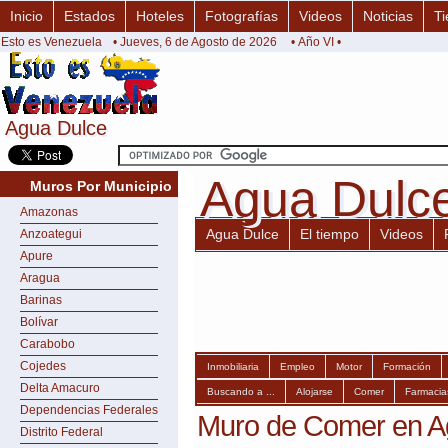
Inicio
Estados
Hoteles
Fotografías
Videos
Noticias
Ti
Esto es Venezuela
• Jueves, 6 de Agosto de 2026
• Año VI •
Agua Dulce
Agua Dulce
Agua Dulc
Agua Dulc
Muros Por Municipio
Amazonas
Agua Dulce
El tiempo
Videos
Anzoategui
Apure
Aragua
Barinas
Bolívar
Carabobo
Cojedes
Inmobiliaria
Empleo
Motor
Formación
Delta Amacuro
Buscando a ...
Alojarse
Comer
Farmacia
Dependencias Federales
Muro de Comer en A
Distrito Federal