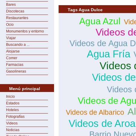
Bares
Tags Agua Dulce
Discotecas
Restaurantes
Agua Azul
Vid
Ocio
Videos d
Monumentos y entorno
Viajar
Videos de Agua D
Buscando a ...
Agua Fría
Alojarse
Comer
Videos 
Farmacias
Gasolineras
Videos d
Videos 
Menú principal
Inicio
Videos de Agu
Estados
Al
Hoteles
Videos de Albarico
Fotografías
Videos de Aroa
Videos
Noticias
Barrio Nuev