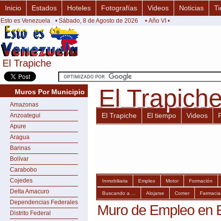
Inicio
Estados
Hoteles
Fotografías
Videos
Noticias
Ti
Esto es Venezuela
• Sábado, 8 de Agosto de 2026
• Año VI •
El Trapiche
El Trapiche
El Trapich
El Trapich
Muros Por Municipio
Amazonas
El Trapiche
El tiempo
Videos
Anzoategui
Apure
Aragua
Barinas
Bolívar
Carabobo
Cojedes
Inmobiliaria
Empleo
Motor
Formación
Delta Amacuro
Buscando a ...
Alojarse
Comer
Farmacia
Dependencias Federales
Muro de Empleo en E
Distrito Federal