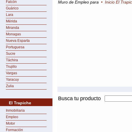
Falcón
Muro de Empleo para
•
Inicio El Trapi
Guárico
Lara
Mérida
Miranda
Monagas
Nueva Esparta
Portuguesa
Sucre
Táchira
Trujillo
Vargas
Yaracuy
Zulia
Busca tu producto
El Trapiche
Inmobiliaria
Empleo
Motor
Formación