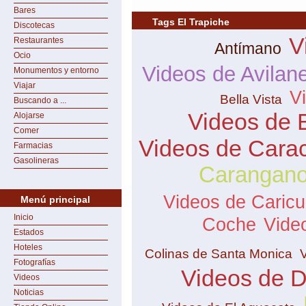
Bares
Tags El Trapiche
Discotecas
V
Restaurantes
Antímano
Ocio
Videos de Avilan
Monumentos y entorno
Viajar
V
Bella Vista
Buscando a ...
Videos de 
Alojarse
Comer
Videos de Cara
Farmacias
Gasolineras
Carangan
Videos de Caric
Menú principal
Inicio
Coche
Vide
Estados
Hoteles
Colinas de Santa Monica
Fotografías
Videos de 
Videos
Noticias