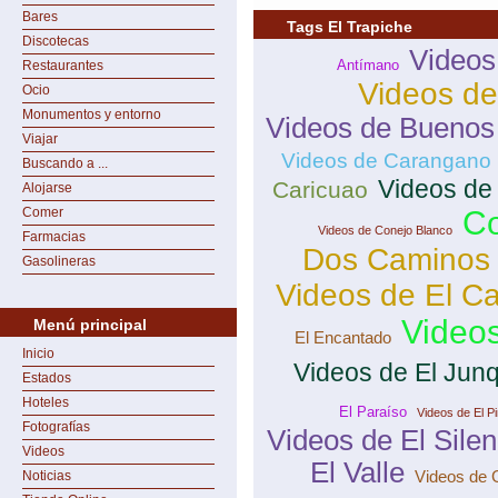
Bares
Tags El Trapiche
Discotecas
Videos
Antímano
Restaurantes
Videos de
Ocio
Monumentos y entorno
Videos de Buenos 
Viajar
Videos de Carangano
Buscando a ...
Videos de
Caricuao
Alojarse
Comer
Co
Videos de Conejo Blanco
Farmacias
Dos Caminos
Gasolineras
Videos de El C
Video
Menú principal
El Encantado
Inicio
Videos de El Junq
Estados
Hoteles
El Paraíso
Videos de El P
Fotografías
Videos de El Silen
Videos
El Valle
Videos de
Noticias