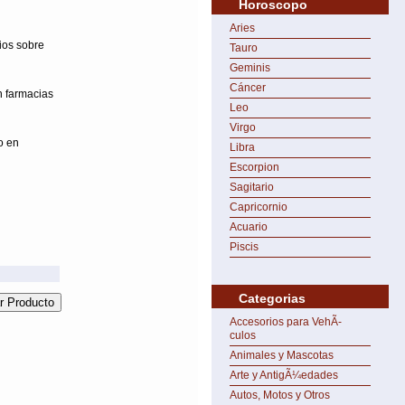
Horoscopo
Aries
ios sobre
Tauro
Geminis
Cáncer
n farmacias
Leo
Virgo
o en
Libra
Escorpion
Sagitario
Capricornio
Acuario
Piscis
Categorias
Accesorios para VehÃ­
culos
Animales y Mascotas
Arte y AntigÃ¼edades
Autos, Motos y Otros