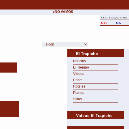
«NO VAMOS A CEDER NUNCA AL CHANTAJE 
Sábado, 8 de Agosto de 2026
MAX
MIN
El Trapiche
Noticias
El Tiempo
Videos
Chats
Hoteles
Planos
Sitios
Videos El Trapiche