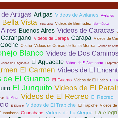
 de Artigas
Artigas
Videos de Avilanes
Avilanes
 Bella Vista
Videos de Bermúdez
Bermúdez
Bella Vista
Aires
Videos de Caracas
Buenos Aires
Carangano
Carapa
Videos de Carapa
Videos de Car
 Coche
Coche
Videos de Colinas de Santa Monica
Colinas de San
nejo Blanco
Videos de Dos Camino
El Aguacate
Videos de El Apretadero
Videos de El Aguacate
El Apreta
armen
El Carmen
Videos de El Encan
s de El Guamo
El Guamo
Videos de El Hatico
El Ha
El Junquito
Videos de El Paraí
uito
Videos de El Recreo
El Recreo
El Pinar
inar
cio
Videos de El Trapiche
El Trapiche
Videos de 
El Silencio
La Alegrí
Videos de La Alegría
Guanabano
 Guanabano