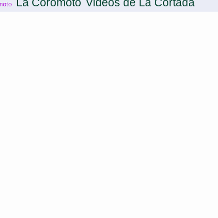
La Coromoto
Videos de La Cortada
moto