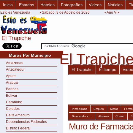
Inicio
Estados
Hoteles
Fotografías
Videos
Noticias
Ti
Esto es Venezuela
• Sábado, 8 de Agosto de 2026
• Año VI •
El Trapiche
El Trapiche
El Trapich
El Trapich
Muros Por Municipio
Amazonas
El Trapiche
El tiempo
Vide
Anzoategui
Apure
Aragua
Barinas
Bolívar
Carabobo
Cojedes
Inmobiliaria
Empleo
Motor
Forma
Delta Amacuro
Buscando a ...
Alojarse
Comer
F
Dependencias Federales
Muro de Farmacia
Distrito Federal