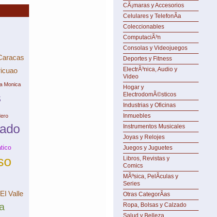
CÃ¡maras y Accesorios
Celulares y TelefonÃ­a
Coleccionables
ComputaciÃ³n
Consolas y Videojuegos
Caracas
Deportes y Fitness
ElectrÃ³nica, Audio y
icuao
Video
ta Monica
Hogar y
s
ElectrodomÃ©sticos
Industrias y Oficinas
Inmuebles
dero
tado
Instrumentos Musicales
Joyas y Relojes
tico
Juegos y Juguetes
so
Libros, Revistas y
Comics
MÃºsica, PelÃ­culas y
Series
El Valle
Otras CategorÃ­as
a
Ropa, Bolsas y Calzado
Salud y Belleza