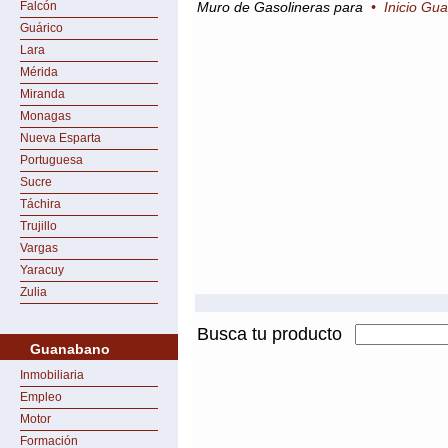
Falcón
Muro de Gasolineras para
•
Inicio Gu
Guárico
Lara
Mérida
Miranda
Monagas
Nueva Esparta
Portuguesa
Sucre
Táchira
Trujillo
Vargas
Yaracuy
Zulia
Busca tu producto
Guanabano
Inmobiliaria
Empleo
Motor
Formación