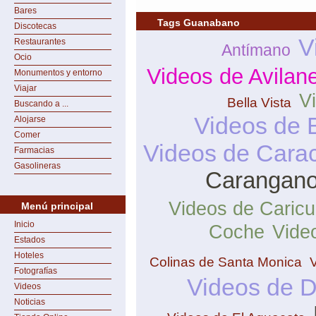
Bares
Tags Guanabano
Discotecas
V
Restaurantes
Antímano
Ocio
Videos de Avilan
Monumentos y entorno
Viajar
V
Bella Vista
Buscando a ...
Videos de 
Alojarse
Comer
Videos de Cara
Farmacias
Gasolineras
Carangan
Videos de Caric
Menú principal
Inicio
Coche
Vide
Estados
Hoteles
Colinas de Santa Monica
Fotografías
Videos de 
Videos
Noticias