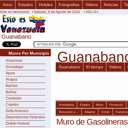
Inicio
Estados
Hoteles
Fotografías
Videos
Noticias
Ti
Esto es Venezuela
• Sábado, 8 de Agosto de 2026
• Año VI •
Guanabano
Guanabano
Guanaban
Guanaban
Muros Por Municipio
Amazonas
Guanabano
El tiempo
Videos
Anzoategui
Apure
Aragua
Barinas
Bolívar
Carabobo
Cojedes
Inmobiliaria
Empleo
Motor
Formación
Delta Amacuro
Buscando a ...
Alojarse
Comer
Farmacia
Dependencias Federales
Muro de Gasolinera
Distrito Federal