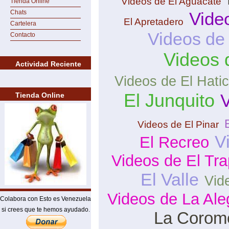
Videos de El Aguacate
Tienda Online
Chats
Vide
El Apretadero
Cartelera
Videos de
Contacto
Videos 
Actividad Reciente
Videos de El Hati
El Junquito
V
Tienda Online
Videos de El Pinar
V
El Recreo
Videos de El Tra
El Valle
Vid
Videos de La Ale
Colabora con Esto es Venezuela
si crees que te hemos ayudado.
La Corom