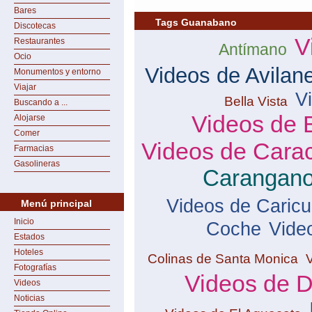
Bares
Tags Guanabano
Discotecas
V
Restaurantes
Antímano
Ocio
Videos de Avilan
Monumentos y entorno
Viajar
V
Bella Vista
Buscando a ...
Videos de 
Alojarse
Comer
Videos de Cara
Farmacias
Gasolineras
Carangan
Videos de Caric
Menú principal
Inicio
Coche
Vide
Estados
Hoteles
Colinas de Santa Monica
Fotografías
Videos de 
Videos
Noticias