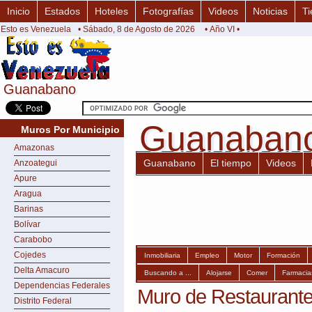
Inicio
Estados
Hoteles
Fotografías
Videos
Noticias
Ti
Esto es Venezuela
• Sábado, 8 de Agosto de 2026
• Año VI •
Guanabano
Guanabano
Guanaban
Guanaban
Muros Por Municipio
Amazonas
Guanabano
El tiempo
Videos
Anzoategui
Apure
Aragua
Barinas
Bolívar
Carabobo
Cojedes
Inmobiliaria
Empleo
Motor
Formación
Delta Amacuro
Buscando a ...
Alojarse
Comer
Farmacia
Dependencias Federales
Muro de Restaurant
Distrito Federal