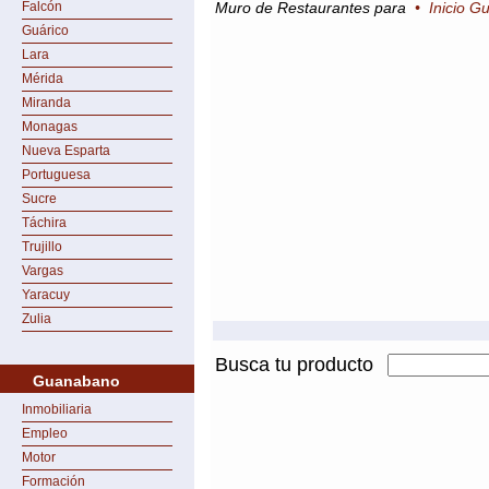
Falcón
Muro de Restaurantes para
•
Inicio 
Guárico
Lara
Mérida
Miranda
Monagas
Nueva Esparta
Portuguesa
Sucre
Táchira
Trujillo
Vargas
Yaracuy
Zulia
Busca tu producto
Guanabano
Inmobiliaria
Empleo
Motor
Formación