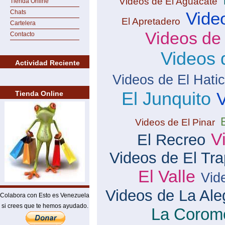
Videos de El Aguacate
Tienda Online
Chats
Vide
El Apretadero
Cartelera
Videos de
Contacto
Videos 
Actividad Reciente
Videos de El Hati
El Junquito
V
Tienda Online
Videos de El Pinar
V
El Recreo
Videos de El Tra
El Valle
Vid
Videos de La Ale
Colabora con Esto es Venezuela
si crees que te hemos ayudado.
La Corom